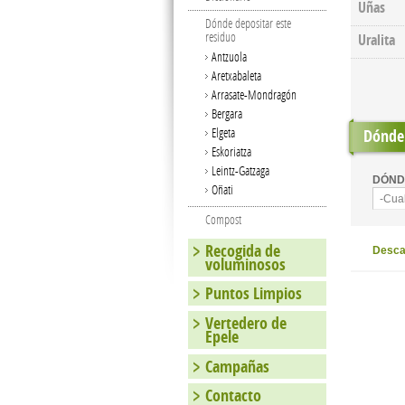
Uñas
Dónde depositar este
residuo
Uralita
Antzuola
Aretxabaleta
Arrasate-Mondragón
Bergara
Elgeta
Dónde 
Eskoriatza
Leintz-Gatzaga
DÓND
Oñati
-Cua
Compost
Recogida de
Descar
voluminosos
Puntos Limpios
Vertedero de
Epele
Campañas
Contacto