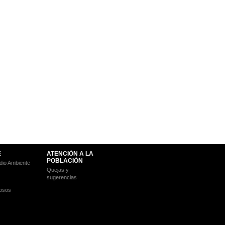
E
ATENCIÓN A LA
POBLACIÓN
io Ambiente
Quejas y
sugerencias
osos