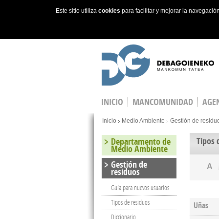
Este sitio utiliza
cookies
para facilitar y mejorar la navegaci
Skip to main content
INICIO
MANCOMUNIDAD
AGEN
You are here
Inicio
Medio Ambiente
Gestión de residu
Tipos 
Departamento de
Medio Ambiente
Gestión de
A
residuos
Guía para nuevos usuarios
Tipos de residuos
Uñas
Diccionario