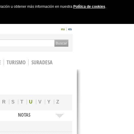
uración u obtener más información en nuestra
Política de cookies
.
eu
es
 form
Buscar
E
TURISMO
SURADESA
R
S
T
U
V
Y
Z
NOTAS