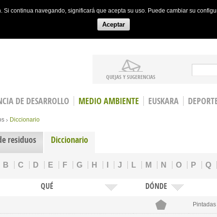
ón. Si continua navegando, significará que acepta su uso. Puede cambiar su config
Aceptar
Search
QUEJAS Y SUGERENCIAS
CIA DE DESARROLLO
MEDIO AMBIENTE
EUSKARA
DEPORT
os
Diccionario
de residuos
Diccionario
B
C
D
E
F
G
H
I
J
L
M
N
O
P
Q
QUÉ
DÓNDE
Pintadas