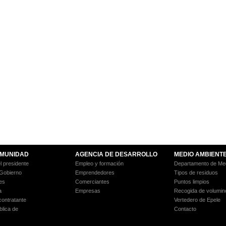
MUNIDAD
AGENCIA DE DESARROLLO
MEDIO AMBIENT
l presidente
Empleo y formación
Departamento de Med
 Gobierno
Emprendedores
Tipos de residuos
es
Comerciantes
Puntos limpios
a
Empresas
Recogida de volumin
 contratante
Vertedero de Epele
blica de
Contacto