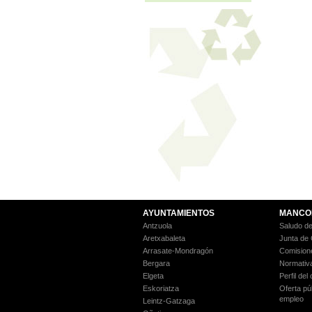
AYUNTAMIENTOS
MANCO
Antzuola
Saludo de
Aretxabaleta
Junta de
Arrasate-Mondragón
Comision
Bergara
Normativ
Elgeta
Perfil del
Eskoriatza
Oferta pú
empleo
Leintz-Gatzaga