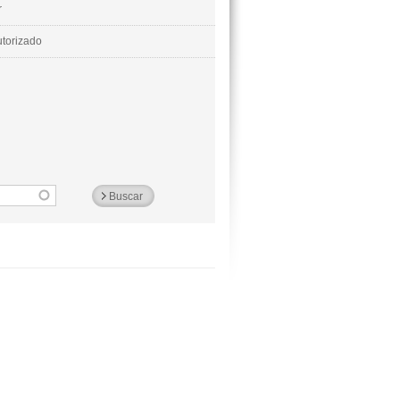
r
utorizado