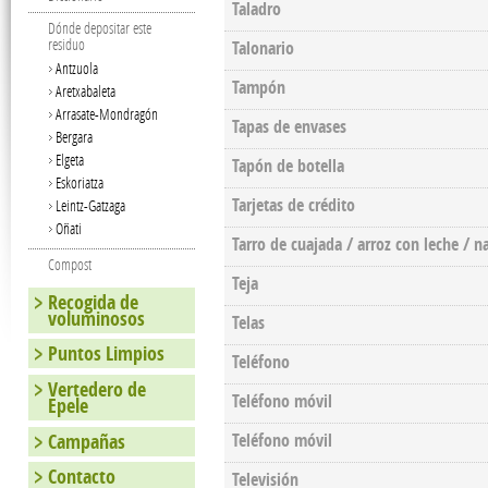
Taladro
Dónde depositar este
residuo
Talonario
Antzuola
Tampón
Aretxabaleta
Arrasate-Mondragón
Tapas de envases
Bergara
Elgeta
Tapón de botella
Eskoriatza
Tarjetas de crédito
Leintz-Gatzaga
Oñati
Tarro de cuajada / arroz con leche / na
Compost
Teja
Recogida de
voluminosos
Telas
Puntos Limpios
Teléfono
Vertedero de
Teléfono móvil
Epele
Campañas
Teléfono móvil
Contacto
Televisión