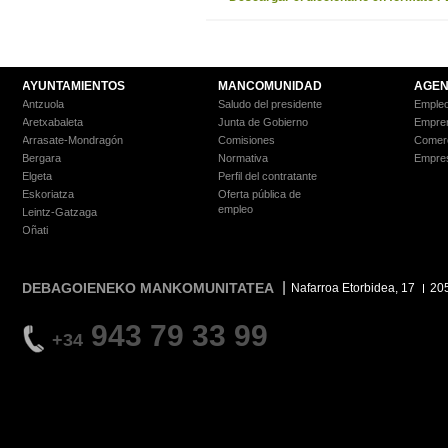
AYUNTAMIENTOS
MANCOMUNIDAD
AGEN
Antzuola
Saludo del presidente
Empleo
Aretxabaleta
Junta de Gobierno
Empre
Arrasate-Mondragón
Comisiones
Comer
Bergara
Normativa
Empre
Elgeta
Perfil del contratante
Eskoriatza
Oferta pública de
empleo
Leintz-Gatzaga
Oñati
DEBAGOIENEKO MANKOMUNITATEA
Nafarroa Etorbidea, 17
20
943 79 33 99
+34