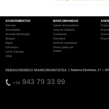
AYUNTAMIENTOS
MANCOMUNIDAD
AGEN
Antzuola
Saludo del presidente
Empleo
Aretxabaleta
Junta de Gobierno
Empre
Arrasate-Mondragón
Comisiones
Comer
Bergara
Normativa
Empre
Elgeta
Perfil del contratante
Eskoriatza
Oferta pública de
empleo
Leintz-Gatzaga
Oñati
DEBAGOIENEKO MANKOMUNITATEA
Nafarroa Etorbidea, 17
20
943 79 33 99
+34