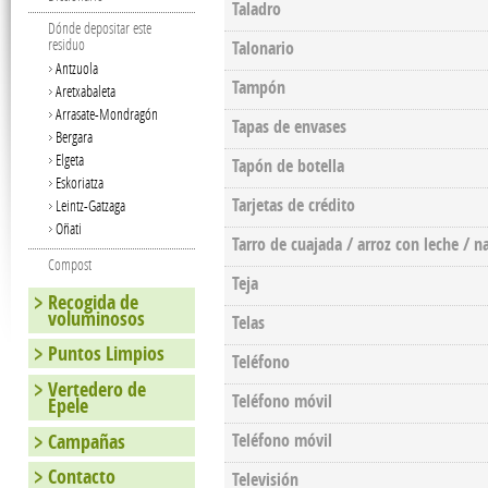
Taladro
Dónde depositar este
residuo
Talonario
Antzuola
Tampón
Aretxabaleta
Arrasate-Mondragón
Tapas de envases
Bergara
Elgeta
Tapón de botella
Eskoriatza
Tarjetas de crédito
Leintz-Gatzaga
Oñati
Tarro de cuajada / arroz con leche / na
Compost
Teja
Recogida de
voluminosos
Telas
Puntos Limpios
Teléfono
Vertedero de
Teléfono móvil
Epele
Campañas
Teléfono móvil
Contacto
Televisión