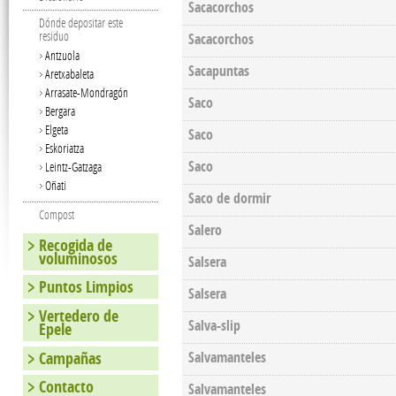
Sacacorchos
Dónde depositar este
residuo
Sacacorchos
Antzuola
Sacapuntas
Aretxabaleta
Arrasate-Mondragón
Saco
Bergara
Elgeta
Saco
Eskoriatza
Saco
Leintz-Gatzaga
Oñati
Saco de dormir
Compost
Salero
Recogida de
voluminosos
Salsera
Puntos Limpios
Salsera
Vertedero de
Salva-slip
Epele
Campañas
Salvamanteles
Contacto
Salvamanteles