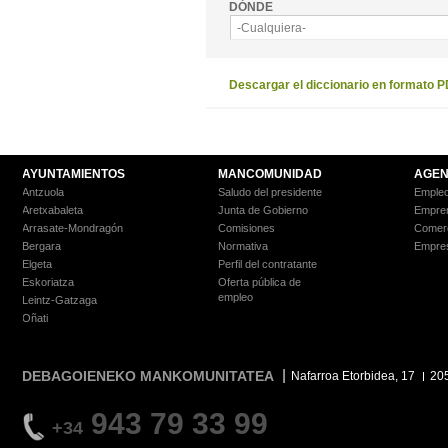
DÓNDE
-Cualquiera-
Descargar el diccionario en formato 
AYUNTAMIENTOS
MANCOMUNIDAD
AGEN
Antzuola
Saludo del presidente
Empleo
Aretxabaleta
Junta de Gobierno
Empre
Arrasate-Mondragón
Comisiones
Comer
Bergara
Normativa
Empre
Elgeta
Perfil del contratante
Eskoriatza
Oferta pública de
empleo
Leintz-Gatzaga
Oñati
DEBAGOIENEKO MANKOMUNITATEA
Nafarroa Etorbidea, 17
20
943 79 33 99
+34