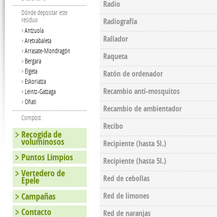
Radio
Dónde depositar este
residuo
Radiografía
Antzuola
Rallador
Aretxabaleta
Arrasate-Mondragón
Raqueta
Bergara
Elgeta
Ratón de ordenador
Eskoriatza
Recambio anti-mosquitos
Leintz-Gatzaga
Oñati
Recambio de ambientador
Compost
Recibo
Recogida de
voluminosos
Recipiente (hasta 5l.)
Puntos Limpios
Recipiente (hasta 5l.)
Vertedero de
Red de cebollas
Epele
Campañas
Red de limones
Contacto
Red de naranjas