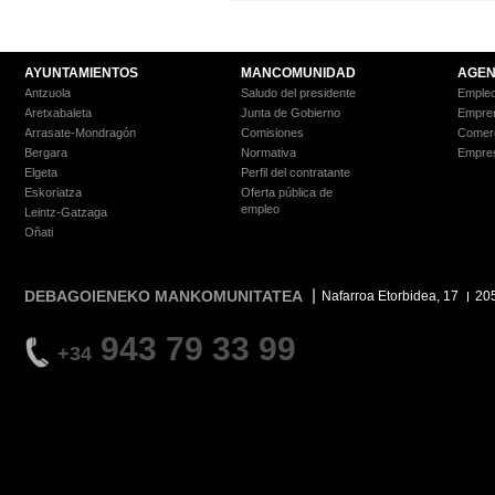
AYUNTAMIENTOS
MANCOMUNIDAD
AGEN
Antzuola
Saludo del presidente
Empleo
Aretxabaleta
Junta de Gobierno
Empre
Arrasate-Mondragón
Comisiones
Comer
Bergara
Normativa
Empre
Elgeta
Perfil del contratante
Eskoriatza
Oferta pública de
empleo
Leintz-Gatzaga
Oñati
DEBAGOIENEKO MANKOMUNITATEA
Nafarroa Etorbidea, 17
20
943 79 33 99
+34