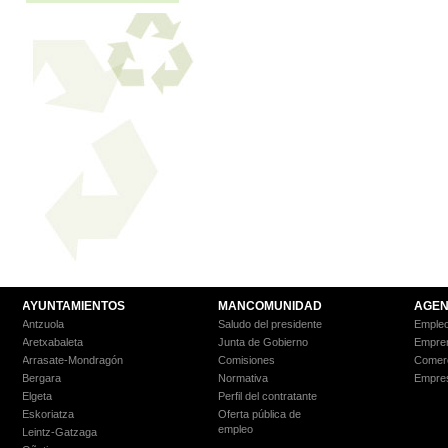
AYUNTAMIENTOS
MANCOMUNIDAD
AGEN
Antzuola
Saludo del presidente
Empleo
Aretxabaleta
Junta de Gobierno
Empre
Arrasate-Mondragón
Comisiones
Comer
Bergara
Normativa
Empre
Elgeta
Perfil del contratante
Eskoriatza
Oferta pública de
empleo
Leintz-Gatzaga