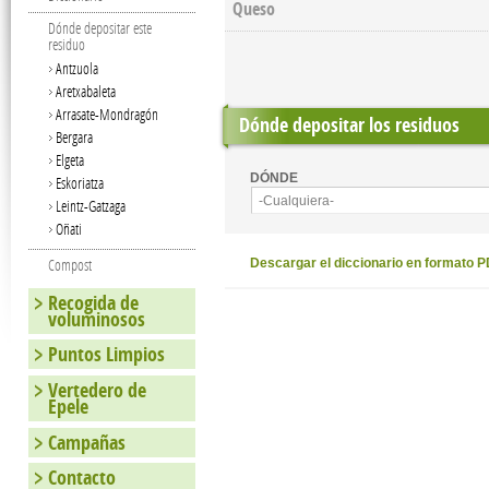
Queso
Dónde depositar este
residuo
Antzuola
Aretxabaleta
Arrasate-Mondragón
Dónde depositar los residuos
Bergara
Elgeta
DÓNDE
Eskoriatza
-Cualquiera-
Leintz-Gatzaga
Oñati
Compost
Descargar el diccionario en formato 
Recogida de
voluminosos
Puntos Limpios
Vertedero de
Epele
Campañas
Contacto