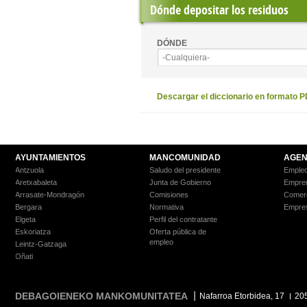
Dónde depositar los residuos
DÓNDE
-Cualquiera-
Descargar el diccionario en formato 
AYUNTAMIENTOS
MANCOMUNIDAD
AGEN
Antzuola
Saludo del presidente
Empleo
Aretxabaleta
Junta de Gobierno
Empre
Arrasate-Mondragón
Comisiones
Comer
Bergara
Normativa
Empre
Elgeta
Perfil del contratante
Eskoriatza
Oferta pública de
empleo
Leintz-Gatzaga
Oñati
DEBAGOIENEKO MANKOMUNITATEA
Nafarroa Etorbidea, 17
20