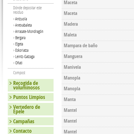
Maceta
Dónde depositar este
residuo
Maceta
Antzuola
Madera
Aretxabaleta
Arrasate-Mondragón
Maleta
Bergara
Elgeta
Mampara de baño
Eskoriatza
Manguera
Leintz-Gatzaga
Oñati
Manivela
Compost
Manopla
Recogida de
voluminosos
Manopla
Puntos Limpios
Manta
Vertedero de
Mantel
Epele
Campañas
Mantel
Contacto
Mantel