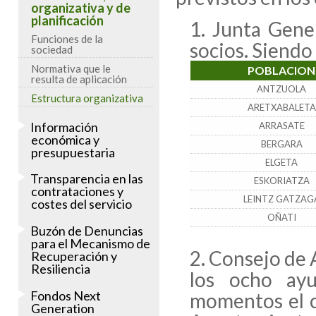
organizativa y de
planificación
Junta Gene
Funciones de la
socios. Siendo 
sociedad
Normativa que le
POBLACION
resulta de aplicación
ANTZUOLA
Estructura organizativa
ARETXABALETA
Información
ARRASATE
económica y
BERGARA
presupuestaria
ELGETA
Transparencia en las
ESKORIATZA
contrataciones y
LEINTZ GATZAG
costes del servicio
OÑATI
Buzón de Denuncias
para el Mecanismo de
Consejo de 
Recuperación y
Resiliencia
los ocho ayu
Fondos Next
momentos el c
Generation