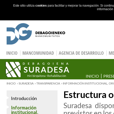
Este sitio utiliza
cookies
para facilitar y mejorar la navegación. Si cont
información
Skip to main content
INICIO
MANCOMUNIDAD
AGENCIA DE DESARROLLO
ME
DEBAGOIENA
SURADESA
INICIO
PRES
Hiri birgaitzea · Rehabilitación
urbana
YOU ARE HERE
INICIO
SURADESA
TRANSPARENCIA
INFORMACIÓN INSTITUCIONAL, ORG
Estructura o
Introducción
Suradesa dispo
Información
previstos en los
institucional,