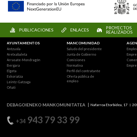
PROYECTOS
PUBLICACIONES
ENLACES
REALIZADOS
AYUNTAMIENTOS
MANCOMUNIDAD
AGEN
Antzuola
Saludo del presidente
Empleo
Aretxabaleta
Junta de Gobierno
Empre
Arrasate-Mondragón
Comisiones
Comer
Bergara
Normativa
Empre
Elgeta
Perfil del contratante
Eskoriatza
Oferta pública de
empleo
Leintz-Gatzaga
Oñati
DEBAGOIENEKO MANKOMUNITATEA
Nafarroa Etorbidea, 17
20
943 79 33 99
+34