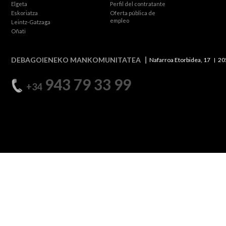
Elgeta
Perfil del contratante
Eskoriatza
Oferta pública de
empleo
Leintz-Gatzaga
Oñati
DEBAGOIENEKO MANKOMUNITATEA
Nafarroa Etorbidea, 17
20
943 79 33 99
+34