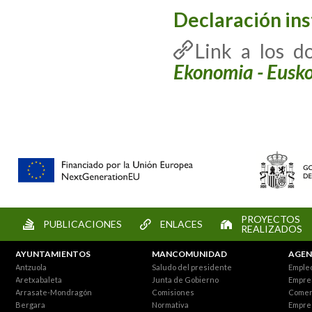
Declaración ins
Link a los 
Ekonomia - Eusko 
PROYECTOS
PUBLICACIONES
ENLACES
REALIZADOS
AYUNTAMIENTOS
MANCOMUNIDAD
AGEN
Antzuola
Saludo del presidente
Empleo
Aretxabaleta
Junta de Gobierno
Empre
Arrasate-Mondragón
Comisiones
Comer
Bergara
Normativa
Empre