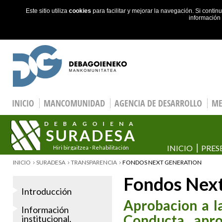
Este sitio utiliza
cookies
para facilitar y mejorar la navegación. Si cont
información
Skip to main content
INICIO
MANCOMUNIDAD
AGENCIA DE DESARROLLO
ME
DEBAGOIENA
SURADESA
INICIO
PRES
Hiri birgaitzea · Rehabilitación
urbana
YOU ARE HERE
INICIO
SURADESA
TRANSPARENCIA
FONDOS NEXT GENERATION
Fondos Next
Introducción
Aprobacion a la
Información
Conducta apr
institucional,