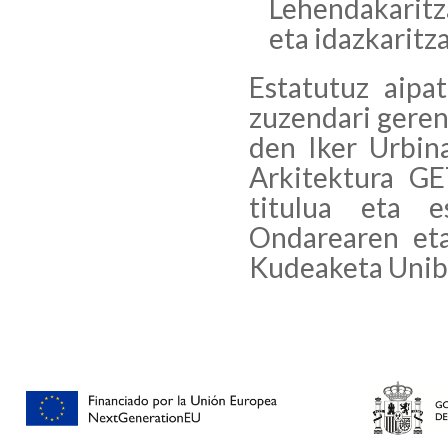
Lehendakarit
eta idazkaritz
Estatutuz aipa
zuzendari geren
den Iker Urbin
Arkitektura GE
titulua eta e
Ondarearen eta
Kudeaketa Unibe