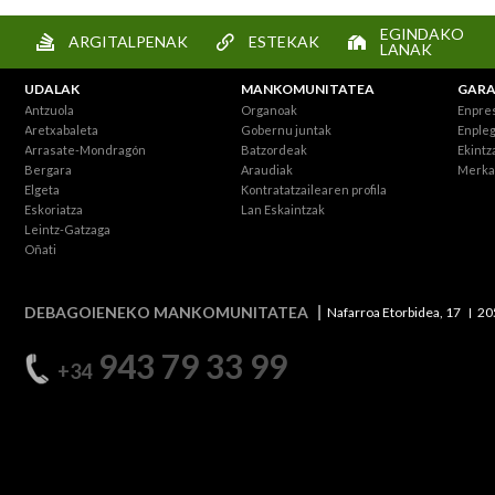
EGINDAKO
ARGITALPENAK
ESTEKAK
LANAK
UDALAK
MANKOMUNITATEA
GARA
Antzuola
Organoak
Enpre
Aretxabaleta
Gobernu juntak
Enpleg
Arrasate-Mondragón
Batzordeak
Ekintz
Bergara
Araudiak
Merka
Elgeta
Kontratatzailearen profila
Eskoriatza
Lan Eskaintzak
Leintz-Gatzaga
Oñati
DEBAGOIENEKO MANKOMUNITATEA
Nafarroa Etorbidea, 17
20
943 79 33 99
+34