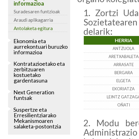
informazioa
Zortzi Uda
Suradesaren funtzioak
Sozietatear
Araudi aplikagarria
Antolaketa egitura
delarik:
HERRIA
Ekonomia eta
aurrekontuari buruzko
ANTZUOLA
informazioa
ARETXABALETA
Kontratazioetako eta
ARRASATE
zerbitzuaren
BERGARA
kostuetako
gardentasuna
ELGETA
EKORIATZA
Next Generation
funtsak
LEINTZ GATZAG
OÑATI
Suspertze eta
Erresilientziarako
Mekanismoaren
Modu bere
salaketa-postontzia
Administra