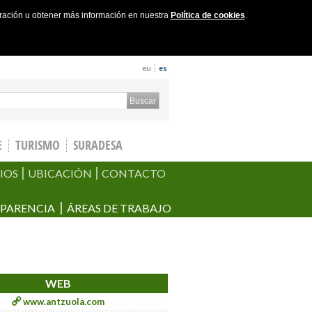
uración u obtener más información en nuestra
Política de cookies
.
eu
es
ch form
Buscar
E
TURISMO
SURADESA
IOS
UBICACIÓN
CONTACTO
PARENCIA
ÁREAS DE TRABAJO
WEB
www.antzuola.com