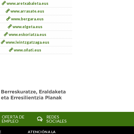
www.aretxabaleta.eus
www.arrasate.eus
www.bergara.eus
www.elgeta.eus
www.eskoriatza.eus
www.leintzgatzaga.eus
www.oñati.eus
OFERTA DE
REDES
EMPLEO
SOCIALES
E
ATENCIÓN A LA