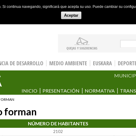
ón. Si continua navegando, significará que acepta su uso. Puede cambiar su config
Aceptar
Sear
QUEJAS Y SUGERENCIAS
CIA DE DESARROLLO
MEDIO AMBIENTE
EUSKARA
DEPORT
MUNICIP
A
A
INICIO
PRESENTACIÓN
NORMATIVA
TRANS
 FORMAN
lo forman
NÚMERO DE HABITANTES
2102