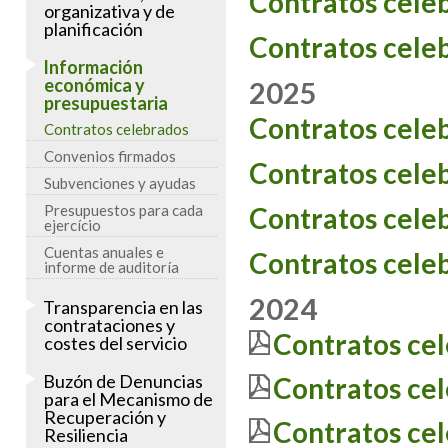
Contratos cele
organizativa y de
planificación
Contratos cele
Información
económica y
2025
presupuestaria
Contratos cele
Contratos celebrados
Convenios firmados
Contratos cele
Subvenciones y ayudas
Presupuestos para cada
Contratos cele
ejercício
Cuentas anuales e
Contratos cele
informe de auditoría
2024
Transparencia en las
contrataciones y
Contratos ce
costes del servicio
Buzón de Denuncias
Contratos ce
para el Mecanismo de
Recuperación y
Contratos ce
Resiliencia