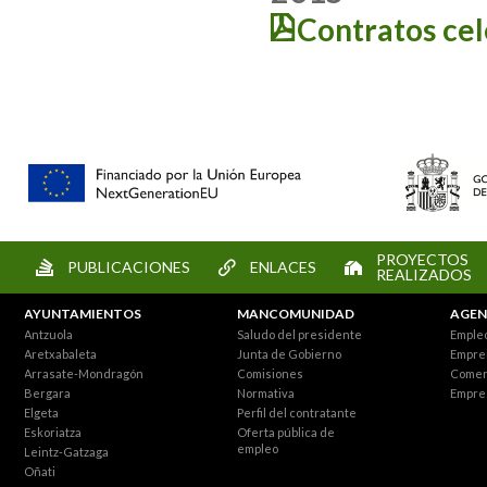
Contratos ce
PROYECTOS
PUBLICACIONES
ENLACES
REALIZADOS
AYUNTAMIENTOS
MANCOMUNIDAD
AGEN
Antzuola
Saludo del presidente
Empleo
Aretxabaleta
Junta de Gobierno
Empre
Arrasate-Mondragón
Comisiones
Comer
Bergara
Normativa
Empre
Elgeta
Perfil del contratante
Eskoriatza
Oferta pública de
empleo
Leintz-Gatzaga
Oñati