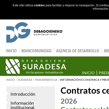
Este sitio utiliza
cookies
para facilitar y mejorar la navegación. Si cont
información
Skip to main content
INICIO
MANCOMUNIDAD
AGENCIA DE DESARROLLO
ME
DEBAGOIENA
SURADESA
INICIO
PRES
Hiri birgaitzea · Rehabilitación
urbana
YOU ARE HERE
INICIO
SURADESA
TRANSPARENCIA
INFORMACIÓN ECONÓMICA Y PRES
Contratos c
Introducción
2026
Información
institucional,