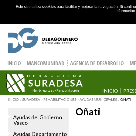
Este sitio utiliza
cookies
para facilitar y mejorar la navegación. Si cont
información
Skip to main content
INICIO
MANCOMUNIDAD
AGENCIA DE DESARROLLO
ME
DEBAGOIENA
SURADESA
INICIO
PRES
Hiri birgaitzea · Rehabilitación
urbana
YOU ARE HERE
INICIO
SURADESA
REHABILITACIONES
AYUDAS MUNICIPALES
OÑATI
Oñati
Ayudas del Gobierno
Vasco
Ayudas Departamento