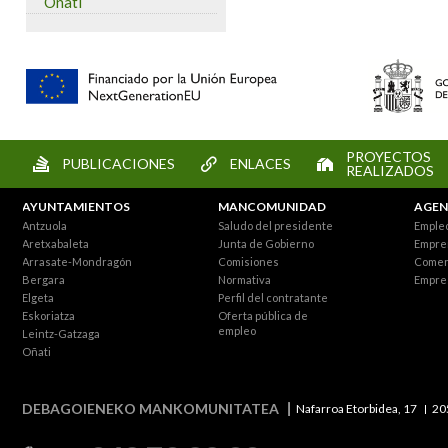
Oñati
PROYECTOS
PUBLICACIONES
ENLACES
REALIZADOS
AYUNTAMIENTOS
MANCOMUNIDAD
AGEN
Antzuola
Saludo del presidente
Empleo
Aretxabaleta
Junta de Gobierno
Empre
Arrasate-Mondragón
Comisiones
Comer
Bergara
Normativa
Empre
Elgeta
Perfil del contratante
Eskoriatza
Oferta pública de
empleo
Leintz-Gatzaga
Oñati
DEBAGOIENEKO MANKOMUNITATEA
Nafarroa Etorbidea, 17
20