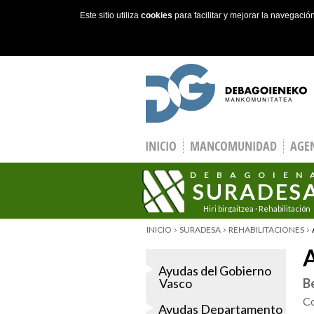
Este sitio utiliza
cookies
para facilitar y mejorar la navegaci
Skip to main content
INICIO
MANCOMUNIDAD
AGEN
DEBAGOIEN
SURADES
Hiri birgaitzea · Rehabilitación
urbana
YOU ARE HERE
INICIO
SURADESA
REHABILITACIONES
A
Ayudas del Gobierno
Vasco
Be
Co
Ayudas Departamento