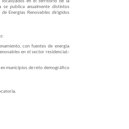
localizados en el territorio de la
se publica anualmente distintos
 de Energías Renovables dirigidos
s:
enamiento, con fuentes de energía
novables en el sector residencial.
-
s en municipios de reto demográfico
catoria.