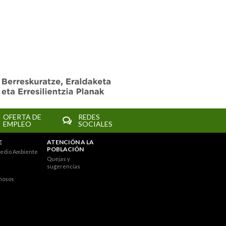
OFERTA DE
REDES
EMPLEO
SOCIALES
E
ATENCIÓN A LA
POBLACIÓN
edio Ambiente
Quejas y
sugerencias
nosos