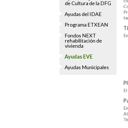
co
de Cultura de la DFG
Co
Pr
Ayudas del IDAE
ta
Programa ETXEAN
T
Fondos NEXT
En
rehabilitación de
vivienda
Ayudas EVE
Ayudas Municipales
Pl
El
P
En
Al
Te