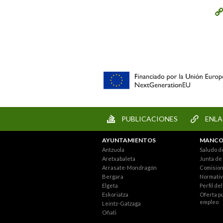
PUBLICACIONES
ENLA
AYUNTAMIENTOS
MANCO
Antzuola
Saludo d
Aretxabaleta
Junta de
Arrasate-Mondragón
Comisio
Bergara
Normativ
Elgeta
Perfil de
Eskoriatza
Oferta p
empleo
Leintz-Gatzaga
Oñati