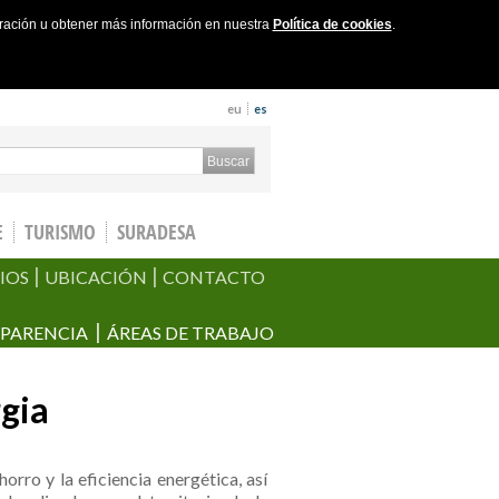
uración u obtener más información en nuestra
Política de cookies
.
eu
es
ch form
Buscar
E
TURISMO
SURADESA
IOS
UBICACIÓN
CONTACTO
PARENCIA
ÁREAS DE TRABAJO
gia
orro y la eficiencia energética, así