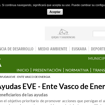
ón. Si continua navegando, significará que acepta su uso. Puede cambiar su config
Aceptar
Sear
QUEJAS Y SUGERENCIAS
CIA DE DESARROLLO
MEDIO AMBIENTE
EUSKARA
DEPORT
MUNICIP
A
A
INICIO
PRESENTACIÓN
NORMATIVA
TRANS
AYUDAS EVE - ENTE VASCO DE ENERGIA
yudas EVE - Ente Vasco de Ener
neficiarios de las ayudas
n el objetivo prioritario de promover acciones que persigan el ah