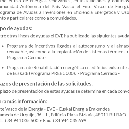
mo el uso de energías renovables, en instalaciones y edificios 
munidad Autónoma del País Vasco el Ente Vasco de Energia 
ograma de Ayudas a Inversiones en Eficiencia Energética y Uso
nto a particulares como a comunidades.
ipo de ayudas:
tre otras líneas de ayudas el EVE ha publicado las siguientes ayuda
Programa de incentivos ligados al autoconsumo y al almac
renovable, así como a la implantación de sistemas térmicos re
Programa Cerrado -
Programa de Rehabilitación energética en edificios existente
de Euskadi (Programa PREE 5000).
- Programa Cerrado -
azos de presentación de las solicitudes.
 plazo de presentación de estas ayudas se determina en cada convo
ara más información:
te Vasco de la Energía - EVE – Euskal Energia Erakundea
ameda de Urquijo, 36 - 1º, Edificio Plaza Bizkaia, 48011 BILBAO
l.: +34 944 035 600 • Fax: +34 944 035 699