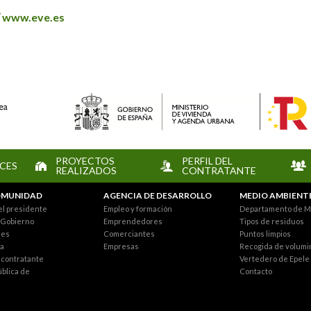
www.eve.es
PROYECTOS
PERFIL DEL
CES
REALIZADOS
CONTRATANTE
MUNIDAD
AGENCIA DE DESARROLLO
MEDIO AMBIENT
el presidente
Empleo y formación
Departamento de M
 Gobierno
Emprendedores
Tipos de residuos
nes
Comerciantes
Puntos limpios
a
Empresas
Recogida de volumi
l contratante
Vertedero de Epele
ública de
Contacto