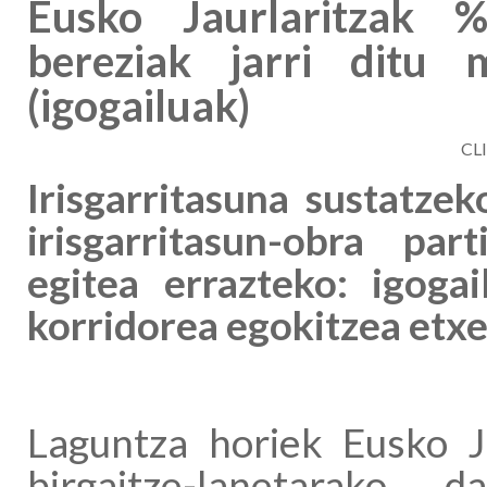
Eusko Jaurlaritzak 
bereziak jarri ditu m
(igogailuak)
CL
Irisgarritasuna sustatzek
irisgarritasun-obra par
egitea errazteko: igoga
korridorea egokitzea etxe
Laguntza horiek Eusko Ja
birgaitze-lanetarako 