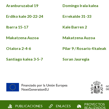
Aranburuzabal 19
Domingo Irala kalea
Erdiko kale 20-22-24
Errekalde 31-33
Ibarra 15-17
Kale Barren 2
Makatzena Auzoa
Makatzena Auzoa
Otalora 2-4-6
Pilar 9 / Rosario 4 kaleak
Santiago kalea 3-5-7
Soran Jauregia
PROYECTOS
PUBLICACIONES
ENLACES
REALIZADOS