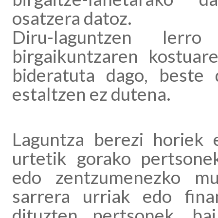
osatzera datoz.
Diru-laguntzen lerro 
birgaikuntzaren kostua
bideratuta dago, beste 
estaltzen ez dutena.
Laguntza berezi horiek 
urtetik gorako pertsone
edo zentzumenezko mug
sarrera urriak edo fina
dituzten pertsonek, ba