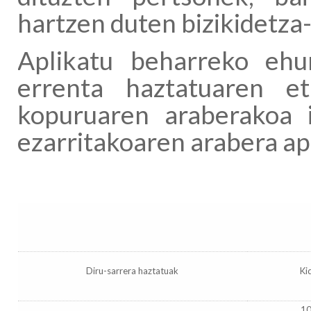
hartzen duten bizikidetza
Aplikatu beharreko ehu
errenta haztatuaren eta
kopuruaren araberakoa 
ezarritakoaren arabera ap
Diru-sarrera haztatuak
Ki
1