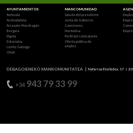
AYUNTAMIENTOS
MANCOMUNIDAD
AGEN
Antzuola
Saludo del presidente
Empleo
Aretxabaleta
Junta de Gobierno
Empre
Arrasate-Mondragón
Comisiones
Comer
Bergara
Normativa
Empre
Elgeta
Perfil del contratante
Eskoriatza
Oferta pública de
empleo
Leintz-Gatzaga
Oñati
DEBAGOIENEKO MANKOMUNITATEA
Nafarroa Etorbidea, 17
20
943 79 33 99
+34