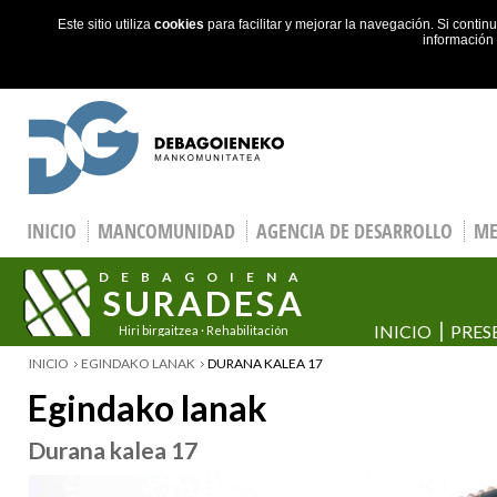
Este sitio utiliza
cookies
para facilitar y mejorar la navegación. Si cont
información
Skip to main content
INICIO
MANCOMUNIDAD
AGENCIA DE DESARROLLO
ME
DEBAGOIENA
SURADESA
INICIO
PRES
Hiri birgaitzea · Rehabilitación
urbana
ESTÁS EN
INICIO
EGINDAKO LANAK
DURANA KALEA 17
Egindako lanak
Durana kalea 17