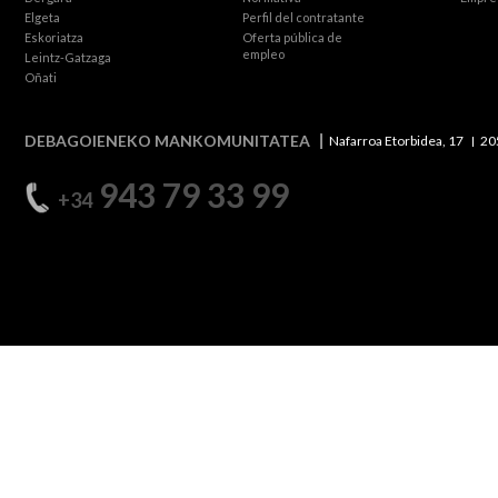
Elgeta
Perfil del contratante
Eskoriatza
Oferta pública de
empleo
Leintz-Gatzaga
Oñati
DEBAGOIENEKO MANKOMUNITATEA
Nafarroa Etorbidea, 17
20
943 79 33 99
+34