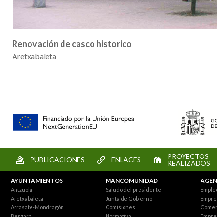
Renovación de casco historico
Aretxabaleta
PROYECTOS
PUBLICACIONES
ENLACES
REALIZADOS
AYUNTAMIENTOS
MANCOMUNIDAD
AGEN
Antzuola
Saludo del presidente
Empleo
Aretxabaleta
Junta de Gobierno
Empre
Arrasate-Mondragón
Comisiones
Comer
Bergara
Normativa
Empre