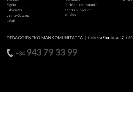
Elgeta
Perfil del contratante
Eskoriatza
Oferta pública de
empleo
Leintz-Gatzaga
Oñati
DEBAGOIENEKO MANKOMUNITATEA
Nafarroa Etorbidea, 17
20
943 79 33 99
+34