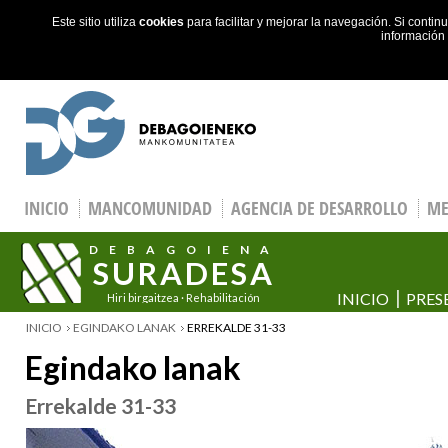
Este sitio utiliza
cookies
para facilitar y mejorar la navegación. Si cont
información
Skip to main content
INICIO
MANCOMUNIDAD
AGENCIA DE DESARROLLO
ME
DEBAGOIENA
SURADESA
INICIO
PRES
Hiri birgaitzea · Rehabilitación
urbana
ESTÁS EN
INICIO
EGINDAKO LANAK
ERREKALDE 31-33
Egindako lanak
Errekalde 31-33