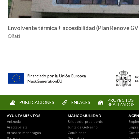
Envolvente térmica + accesibilidad (Plan Renove GV
Oñati
PROYECTOS
PUBLICACIONES
ENLACES
REALIZADOS
AYUNTAMIENTOS
MANCOMUNIDAD
AGEN
Antzuola
Saludo del presidente
Empleo
Aretxabaleta
Junta de Gobierno
Empre
Arrasate-Mondragón
Comisiones
Comer
Bergara
Normativa
Empre