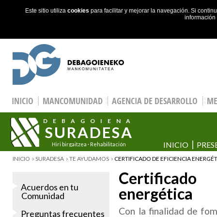
Este sitio utiliza
cookies
para facilitar y mejorar la navegación. Si cont
información
Skip to main content
INICIO
MANCOMUNIDAD
AGENCIA DE DESARROLLO
ME
DEBAGOIENA
SURADESA
INICIO
PRES
Hiri birgaitzea · Rehabilitación
urbana
YOU ARE HERE
INICIO
SURADESA
TE AYUDAMOS
CERTIFICADO DE EFICIENCIA ENERGÉ
Certificad
Acuerdos en tu
energética
Comunidad
Con la finalidad de fom
Preguntas frecuentes