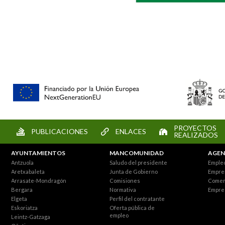
PROYECTOS
PUBLICACIONES
ENLACES
REALIZADOS
AYUNTAMIENTOS
MANCOMUNIDAD
AGEN
Antzuola
Saludo del presidente
Empleo
Aretxabaleta
Junta de Gobierno
Empre
Arrasate-Mondragón
Comisiones
Comer
Bergara
Normativa
Empre
Elgeta
Perfil del contratante
Eskoriatza
Oferta pública de
empleo
Leintz-Gatzaga