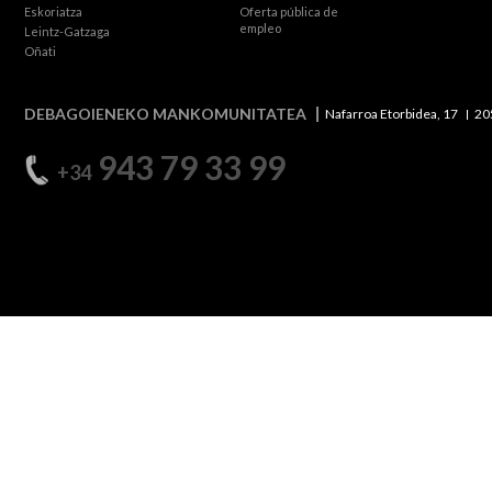
Eskoriatza
Oferta pública de
empleo
Leintz-Gatzaga
Oñati
DEBAGOIENEKO MANKOMUNITATEA
Nafarroa Etorbidea, 17
20
943 79 33 99
+34