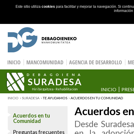
Este sitio utiliza
cookies
para facilitar y mejorar la navegación. Si cont
información
Skip to main content
INICIO
MANCOMUNIDAD
AGENCIA DE DESARROLLO
ME
DEBAGOIENA
SURADESA
INICIO
PRES
Hiri birgaitzea · Rehabilitación
urbana
YOU ARE HERE
INICIO
SURADESA
TE AYUDAMOS
ACUERDOS EN TU COMUNIDAD
Acuerdos en
Acuerdos en tu
Comunidad
Desde Suradesa 
en la adopció
Preguntas frecuentes