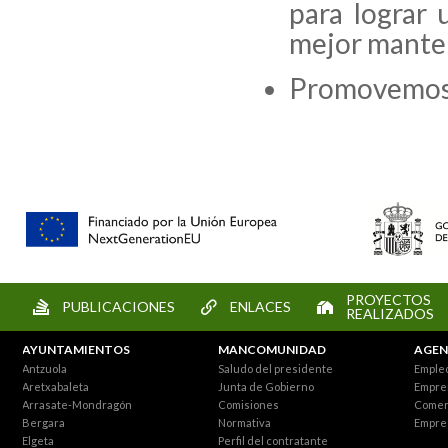
para lograr 
mejor mante
Promovemos 
PROYECTOS
PUBLICACIONES
ENLACES
REALIZADOS
AYUNTAMIENTOS
MANCOMUNIDAD
AGEN
Antzuola
Saludo del presidente
Empleo
Aretxabaleta
Junta de Gobierno
Empre
Arrasate-Mondragón
Comisiones
Comer
Bergara
Normativa
Empre
Elgeta
Perfil del contratante