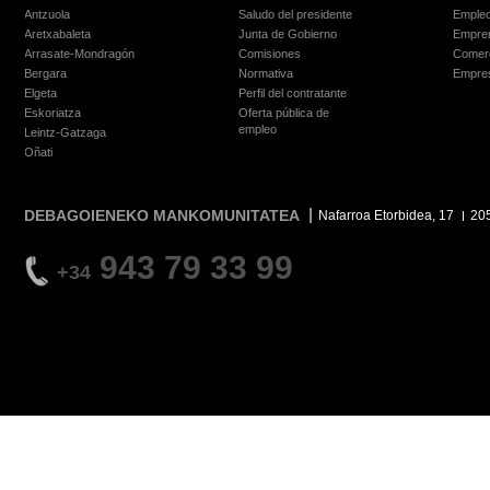
Antzuola
Saludo del presidente
Empleo
Aretxabaleta
Junta de Gobierno
Empre
Arrasate-Mondragón
Comisiones
Comer
Bergara
Normativa
Empre
Elgeta
Perfil del contratante
Eskoriatza
Oferta pública de
empleo
Leintz-Gatzaga
Oñati
DEBAGOIENEKO MANKOMUNITATEA
Nafarroa Etorbidea, 17
20
943 79 33 99
+34