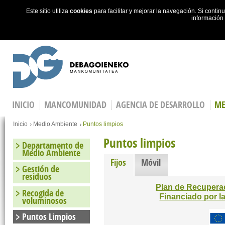
Este sitio utiliza
cookies
para facilitar y mejorar la navegación. Si cont
información
Skip to main content
INICIO
MANCOMUNIDAD
AGENCIA DE DESARROLLO
ME
You are here
Inicio
Medio Ambiente
Puntos limpios
Puntos limpios
Departamento de
Medio Ambiente
Fijos
(active tab)
Móvil
Gestión de
residuos
Plan de Recuperac
Recogida de
Financiado por 
voluminosos
Puntos Limpios