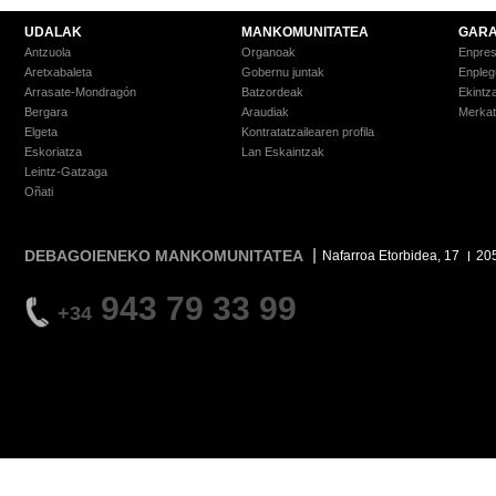
UDALAK
MANKOMUNITATEA
GARA
Antzuola
Organoak
Enpre
Aretxabaleta
Gobernu juntak
Enpleg
Arrasate-Mondragón
Batzordeak
Ekintz
Bergara
Araudiak
Merkat
Elgeta
Kontratatzailearen profila
Eskoriatza
Lan Eskaintzak
Leintz-Gatzaga
Oñati
DEBAGOIENEKO MANKOMUNITATEA
Nafarroa Etorbidea, 17
20
943 79 33 99
+34