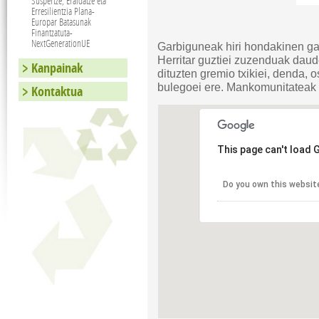
Suspertze, Eraldatze eta
Erresilientzia Plana-
Europar Batasunak
Finantzatuta-
NextGenerationUE
Garbiguneak hiri hondakinen ga
Herritar guztiei zuzenduak daud
Kanpainak
dituzten gremio txikiei, denda, 
bulegoei ere. Mankomunitateak 
Kontaktua
This page can't load 
Do you own this websit