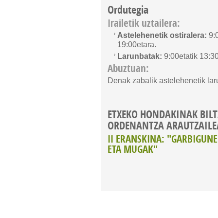
Ordutegia
Irailetik uztailera:
Astelehenetik ostiralera:
9:0
19:00etara.
Larunbatak:
9:00etatik 13:30
Abuztuan:
Denak zabalik astelehenetik lar
ETXEKO HONDAKINAK BIL
ORDENANTZA ARAUTZAILE
II ERANSKINA: "GARBIGU
ETA MUGAK"