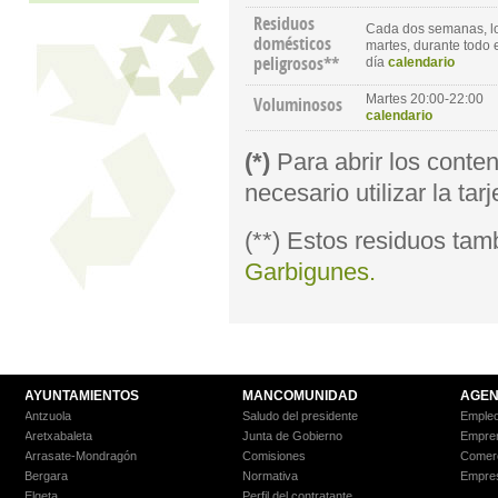
Residuos
Cada dos semanas, l
domésticos
martes, durante todo 
peligrosos**
día
calendario
Martes 20:00-22:00
Voluminosos
calendario
(*)
Para abrir los conte
necesario utilizar la tarj
(**) Estos residuos tam
Garbigunes.
AYUNTAMIENTOS
MANCOMUNIDAD
AGEN
Antzuola
Saludo del presidente
Empleo
Aretxabaleta
Junta de Gobierno
Empre
Arrasate-Mondragón
Comisiones
Comer
Bergara
Normativa
Empre
Elgeta
Perfil del contratante