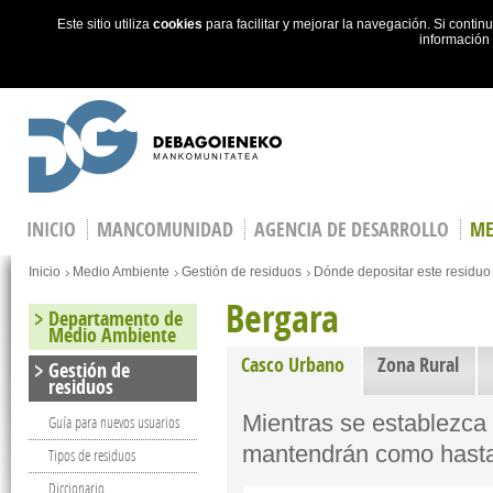
Este sitio utiliza
cookies
para facilitar y mejorar la navegación. Si cont
información
Skip to main content
INICIO
MANCOMUNIDAD
AGENCIA DE DESARROLLO
ME
You are here
Inicio
Medio Ambiente
Gestión de residuos
Dónde depositar este residuo
Bergara
Departamento de
Medio Ambiente
Casco Urbano
(active tab)
Zona Rural
Gestión de
residuos
Mientras se establezca e
Guía para nuevos usuarios
mantendrán como hasta
Tipos de residuos
Diccionario