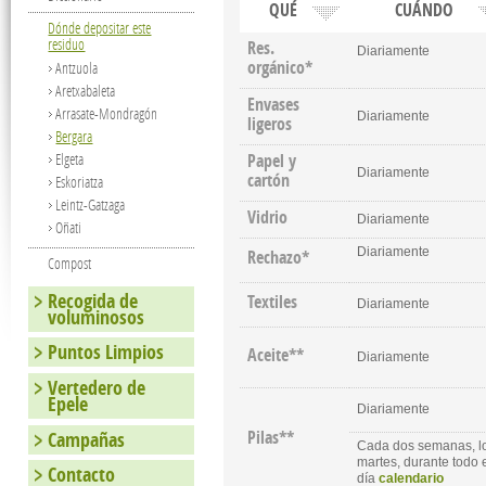
QUÉ
CUÁNDO
Dónde depositar este
residuo
Res.
Diariamente
orgánico*
Antzuola
Aretxabaleta
Envases
Arrasate-Mondragón
Diariamente
ligeros
Bergara
Papel y
Elgeta
Diariamente
cartón
Eskoriatza
Leintz-Gatzaga
Vidrio
Diariamente
Oñati
Diariamente
Rechazo*
Compost
Recogida de
Textiles
Diariamente
voluminosos
Puntos Limpios
Aceite**
Diariamente
Vertedero de
Epele
Diariamente
Pilas**
Campañas
Cada dos semanas, l
martes, durante todo 
Contacto
día
calendario