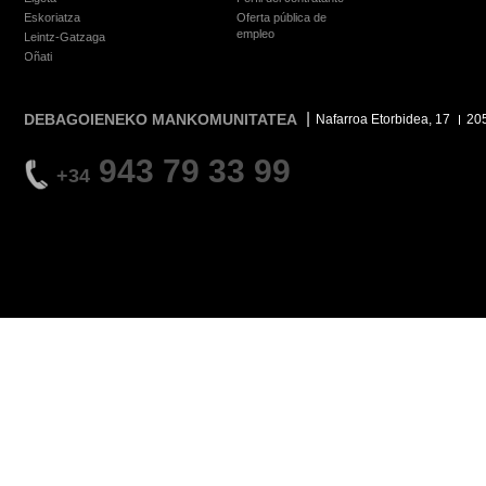
Eskoriatza
Oferta pública de
empleo
Leintz-Gatzaga
Oñati
DEBAGOIENEKO MANKOMUNITATEA
Nafarroa Etorbidea, 17
20
943 79 33 99
+34