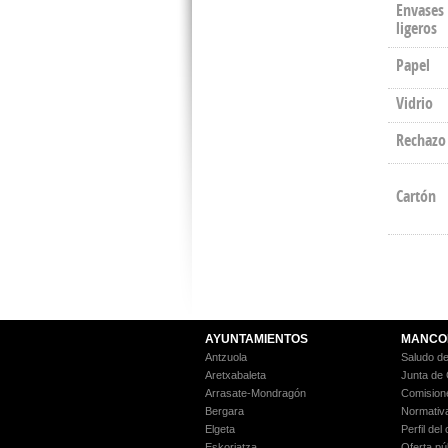
Envases
ligeros
Papel
Vidrio
Rechazo
Cartón
AYUNTAMIENTOS
MANCO
Antzuola
Saludo de
Aretxabaleta
Junta de
Arrasate-Mondragón
Comision
Bergara
Normativ
Elgeta
Perfil del
Eskoriatza
Oferta pú