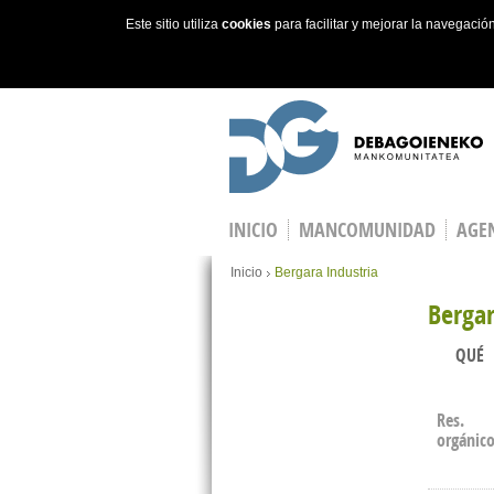
Este sitio utiliza
cookies
para facilitar y mejorar la navegaci
Skip to main content
INICIO
MANCOMUNIDAD
AGEN
You are here
Inicio
Bergara Industria
Bergar
QUÉ
Res.
orgánic