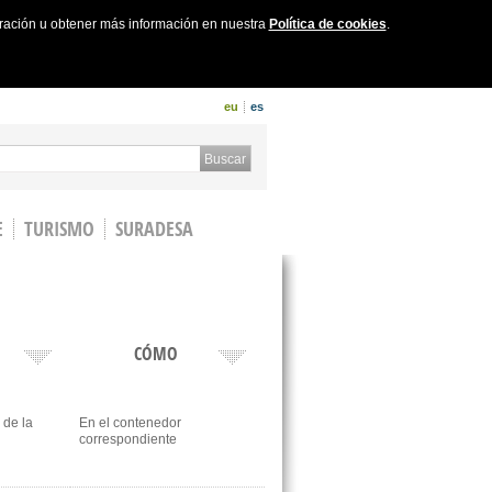
uración u obtener más información en nuestra
Política de cookies
.
eu
es
 form
Buscar
E
TURISMO
SURADESA
CÓMO
 de la
En el contenedor
correspondiente