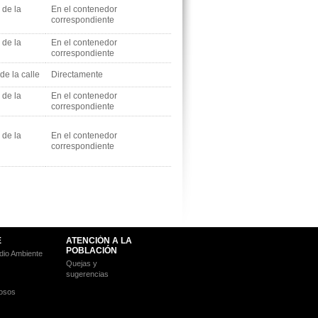
 de la
En el contenedor
correspondiente
 de la
En el contenedor
correspondiente
de la calle
Directamente
 de la
En el contenedor
correspondiente
 de la
En el contenedor
correspondiente
E
ATENCIÓN A LA
POBLACIÓN
io Ambiente
Quejas y
sugerencias
osos