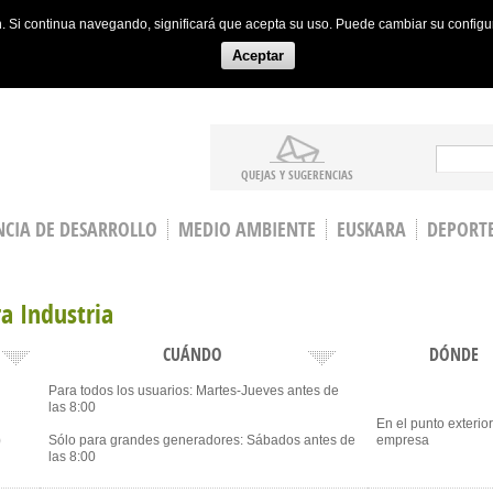
ón. Si continua navegando, significará que acepta su uso. Puede cambiar su config
Aceptar
Search
QUEJAS Y SUGERENCIAS
CIA DE DESARROLLO
MEDIO AMBIENTE
EUSKARA
DEPORT
a Industria
CUÁNDO
DÓNDE
Para todos los usuarios: Martes-Jueves antes de
las 8:00
En el punto exterior
o
Sólo para grandes generadores: Sábados antes de
empresa
las 8:00