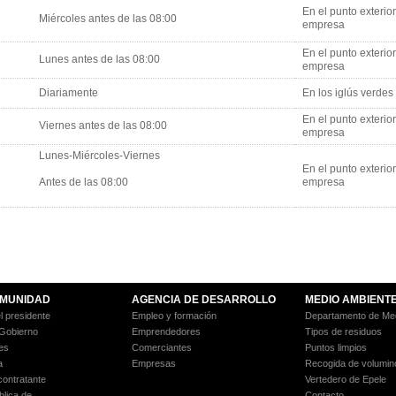
En el punto exterior
Miércoles antes de las 08:00
empresa
En el punto exterior
Lunes antes de las 08:00
empresa
Diariamente
En los iglús verdes 
En el punto exterior
Viernes antes de las 08:00
empresa
Lunes-Miércoles-Viernes
En el punto exterior
Antes de las 08:00
empresa
MUNIDAD
AGENCIA DE DESARROLLO
MEDIO AMBIENT
l presidente
Empleo y formación
Departamento de Med
 Gobierno
Emprendedores
Tipos de residuos
es
Comerciantes
Puntos limpios
a
Empresas
Recogida de volumin
 contratante
Vertedero de Epele
blica de
Contacto