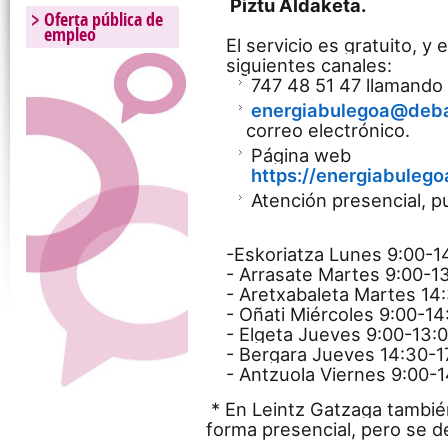
 Piztu Aldaketa.
Oferta pública de
empleo
El servicio es gratuito, y 
siguientes canales:
747 48 51 47 llamando 
energiabulegoa@deb
correo electrónico.
Página web
https://energiabuleg
Atención presencial, p
-
Eskoriatza Lunes 9:00-1
-
Arrasate Martes 9:00-1
-
Aretxabaleta Martes 14:
- Oñati Miércoles 9:00-14
- Elgeta Jueves 9:00-13:
-
Bergara Jueves 14:30-1
-
Antzuola Viernes 9:00-1
* En Leintz Gatzaga también
forma presencial, pero se deb