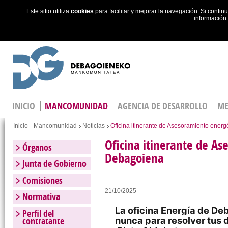
Este sitio utiliza
cookies
para facilitar y mejorar la navegación. Si cont
información
Skip to main content
INICIO
MANCOMUNIDAD
AGENCIA DE DESARROLLO
ME
Estás en
Inicio
Mancomunidad
Noticias
Oficina itinerante de Asesoramiento ener
Oficina itinerante de A
Órganos
Debagoiena
Junta de Gobierno
Comisiones
21/10/2025
Normativa
La oficina Energía de D
Perfil del
contratante
nunca para resolver tus 