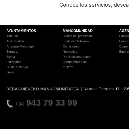
Conoce los servicios, desc
AYUNTAMIENTOS
MANCOMUNIDAD
AGEN
Antzuola
Saludo del presidente
Empleo
Aretxabaleta
Junta de Gobierno
Empre
Arrasate-Mondragón
Comisiones
Comer
Bergara
Normativa
Empre
Elgeta
Perfil del contratante
Eskoriatza
Oferta pública de
empleo
Leintz-Gatzaga
Oñati
DEBAGOIENEKO MANKOMUNITATEA
Nafarroa Etorbidea, 17
20
943 79 33 99
+34