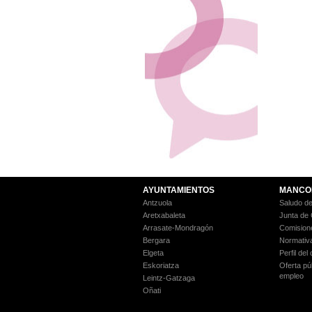
AYUNTAMIENTOS
MANCO
Antzuola
Saludo de
Aretxabaleta
Junta de
Arrasate-Mondragón
Comision
Bergara
Normativ
Elgeta
Perfil del
Eskoriatza
Oferta pú
empleo
Leintz-Gatzaga
Oñati