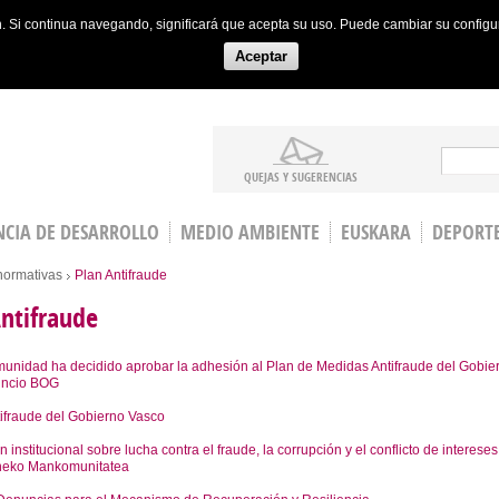
ón. Si continua navegando, significará que acepta su uso. Puede cambiar su config
Aceptar
Search
QUEJAS Y SUGERENCIAS
CIA DE DESARROLLO
MEDIO AMBIENTE
EUSKARA
DEPORT
normativas
Plan Antifraude
ntifraude
nidad ha decidido aprobar la adhesión al Plan de Medidas Antifraude del Gobie
uncio BOG
tifraude del Gobierno Vasco
 institucional sobre lucha contra el fraude, la corrupción y el conflicto de intereses
eko Mankomunitatea