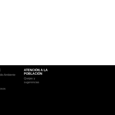
E
ATENCIÓN A LA
POBLACIÓN
io Ambiente
Quejas y
sugerencias
osos