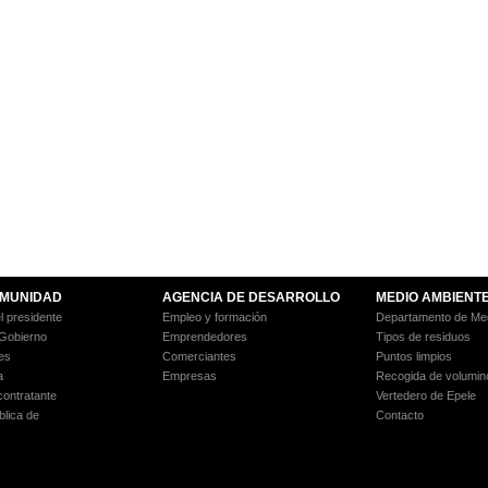
MUNIDAD
AGENCIA DE DESARROLLO
MEDIO AMBIENT
l presidente
Empleo y formación
Departamento de Med
 Gobierno
Emprendedores
Tipos de residuos
es
Comerciantes
Puntos limpios
a
Empresas
Recogida de volumin
 contratante
Vertedero de Epele
blica de
Contacto