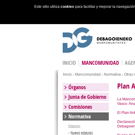
Este sitio utiliza
cookies
para facilitar y mejorar la navegaci
Skip to main content
INICIO
MANCOMUNIDAD
AGEN
You are here
Inicio
Mancomunidad
Normativa
Otras 
Plan A
Órganos
Junta de Gobierno
La Mancomu
Vasco: An
Comisiones
El Plan An
Normativa
Declaración
Estatutos
Debagoien
Nuevos estatutos