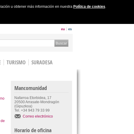
uración u obtener más información en nuestra
Política de cookies
.
eu
es
 form
Buscar
E
TURISMO
SURADESA
Mancomunidad
Nafarroa Etorbidea, 17
rno
20500 Arrasate-Mondragón
(Gipuzkoa)
Tel. +34 943 79 33 99
Correo electrónico
 de
Horario de oficina