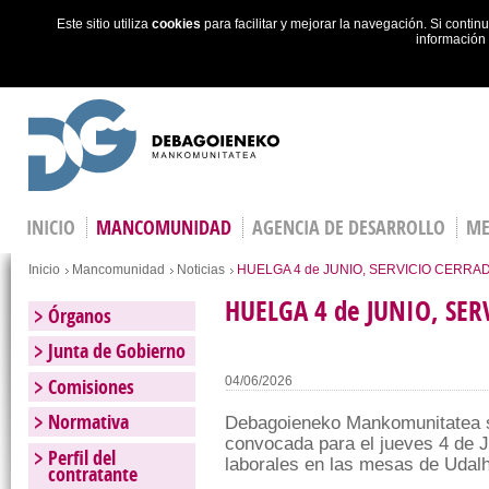
Este sitio utiliza
cookies
para facilitar y mejorar la navegación. Si cont
información
Skip to main content
INICIO
MANCOMUNIDAD
AGENCIA DE DESARROLLO
ME
Estás en
Inicio
Mancomunidad
Noticias
HUELGA 4 de JUNIO, SERVICIO CERRA
HUELGA 4 de JUNIO, SE
Órganos
Junta de Gobierno
Comisiones
04/06/2026
Normativa
Debagoieneko Mankomunitatea s
convocada para el jueves 4 de J
Perfil del
laborales en las mesas de Udalh
contratante