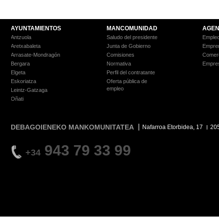
AYUNTAMIENTOS
MANCOMUNIDAD
AGEN
Antzuola
Saludo del presidente
Empleo
Aretxabaleta
Junta de Gobierno
Empre
Arrasate-Mondragón
Comisiones
Comer
Bergara
Normativa
Empre
Elgeta
Perfil del contratante
Eskoriatza
Oferta pública de
empleo
Leintz-Gatzaga
Oñati
DEBAGOIENEKO MANKOMUNITATEA
Nafarroa Etorbidea, 17
20
943 79 33 99
+34