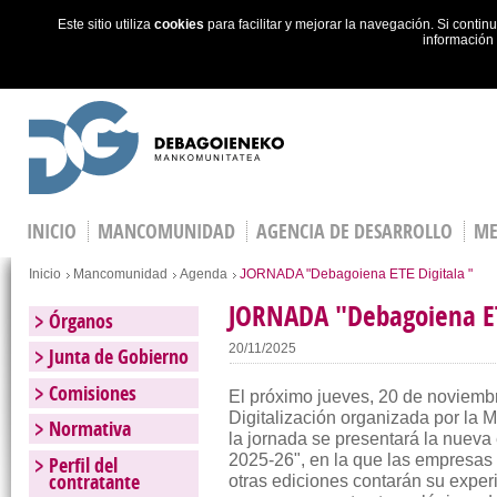
Este sitio utiliza
cookies
para facilitar y mejorar la navegación. Si cont
información
Skip to main content
INICIO
MANCOMUNIDAD
AGENCIA DE DESARROLLO
ME
Estás en
Inicio
Mancomunidad
Agenda
JORNADA "Debagoiena ETE Digitala "
JORNADA "Debagoiena ET
Órganos
20/11/2025
Junta de Gobierno
Comisiones
El próximo jueves, 20 de noviembr
Digitalización organizada por la
Normativa
la jornada se presentará la nuev
2025-26", en la que las empresas
Perfil del
contratante
otras ediciones contarán su exper