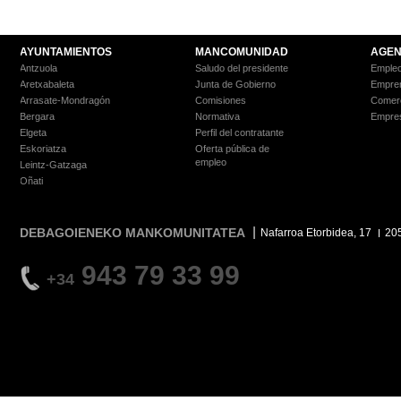
AYUNTAMIENTOS
MANCOMUNIDAD
AGEN
Antzuola
Saludo del presidente
Empleo
Aretxabaleta
Junta de Gobierno
Empre
Arrasate-Mondragón
Comisiones
Comer
Bergara
Normativa
Empre
Elgeta
Perfil del contratante
Eskoriatza
Oferta pública de
empleo
Leintz-Gatzaga
Oñati
DEBAGOIENEKO MANKOMUNITATEA
Nafarroa Etorbidea, 17
20
943 79 33 99
+34