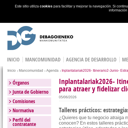
Este sitio utiliza
cookies
para facilitar y mejorar la navegación. Si cont
información
Skip to main content
INICIO
MANCOMUNIDAD
AGENCIA DE DESARROLLO
ME
Estás en
Inicio
Mancomunidad
Agenda
Inplantalariak2026- Itinerario2-Junio- Estra
Inplantalariak2026- Itin
Órganos
para atraer y fidelizar cl
Junta de Gobierno
05/06/2026
Comisiones
Talleres prácticos: estrategia
Normativa
¿Quieres que tu negocio atraiga má
Perfil del
contratante
conocen? En estos talleres prácti