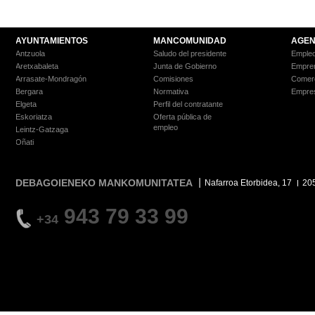
AYUNTAMIENTOS
MANCOMUNIDAD
AGEN
Antzuola
Saludo del presidente
Empleo
Aretxabaleta
Junta de Gobierno
Empre
Arrasate-Mondragón
Comisiones
Comer
Bergara
Normativa
Empre
Elgeta
Perfil del contratante
Eskoriatza
Oferta pública de
empleo
Leintz-Gatzaga
Oñati
DEBAGOIENEKO MANKOMUNITATEA
Nafarroa Etorbidea, 17
20
943 79 33 99
+34