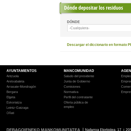
Dónde depositar los residuos
DÓNDE
-Cualquiera-
Descargar el diccionario en formato 
AYUNTAMIENTOS
MANCOMUNIDAD
AGEN
Antzuola
Saludo del presidente
Empleo
Aretxabaleta
Junta de Gobierno
Empre
Arrasate-Mondragón
Comisiones
Comer
Bergara
Normativa
Empre
Elgeta
Perfil del contratante
Eskoriatza
Oferta pública de
empleo
Leintz-Gatzaga
Oñati
DEBAGOIENEKO MANKOMUNITATEA
Nafarroa Etorbidea, 17
20