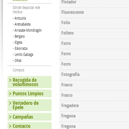
Flotador
Dónde depositar este
Fluorescente
residuo
Antzuola
Folio
Aretxabaleta
Arrasate-Mondragón
Folleto
Bergara
Elgeta
Forro
Eskoriatza
Forro
Leintz-Gatzaga
Oñati
Forro
Compost
Fotografía
Recogida de
voluminosos
Frasco
Puntos Limpios
Frasco
Vertedero de
Fregadera
Epele
Fregona
Campañas
Contacto
Fregona