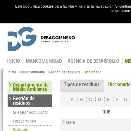
Este sitio utiliza
cookies
para facilitar y mejorar la navegación. Si cont
información
Skip to main content
INICIO
MANCOMUNIDAD
AGENCIA DE DESARROLLO
ME
You are here
Inicio
Medio Ambiente
Gestión de residuos
Diccionario
Tipos de residuos
Diccionario
Departamento de
Medio Ambiente
Gestión de
A
B
C
D
E
F
G
residuos
QUÉ
Guía para nuevos usuarios
Tipos de residuos
Florero
Diccionario