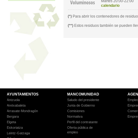
Martes 20:00-22:00
Voluminosos
calendario
(*)
Para abrir los contenedores de residuos
(**)
Estos residuos también se pueden lle
AYUNTAMIENTOS
MANCOMUNIDAD
AGEN
Antzuola
Saludo del presidente
Empleo
Aretxabaleta
Junta de Gobierno
Empre
Arrasate-Mondragón
Comisiones
Comer
Bergara
Normativa
Empre
Elgeta
Perfil del contratante
Eskoriatza
Oferta pública de
empleo
Leintz-Gatzaga