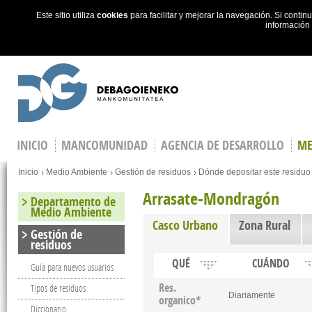
Este sitio utiliza
cookies
para facilitar y mejorar la navegación. Si cont
información
Skip to main content
INICIO
MANCOMUNIDAD
AGENCIA DE DESARROLLO
ME
You are here
Inicio
Medio Ambiente
Gestión de residuos
Dónde depositar este residuo
Arrasate-Mondragón
Departamento de
Medio Ambiente
Casco Urbano
(active tab)
Zona Rural
Gestión de
residuos
QUÉ
CUÁNDO
Guía para nuevos usuarios
Res.
Tipos de residuos
Diariamente
organico*
Diccionario