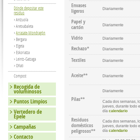
Envases
Dónde depositar este
Diariamente
ligeros
residuo
Antzuola
Papel y
Diariamente
Aretxabaleta
cartón
Arrasate-Mondragón
Vidrio
Diariamente
Bergara
Elgeta
Rechazo*
Diariamente
Eskoriatza
Leintz-Gatzaga
Textiles
Diariamente
Oñati
Aceite**
Compost
Diariamente
Recogida de
voluminosos
Diariamente
Pilas**
Puntos Limpios
Cada dos semanas, l
jueves, durante todo e
Vertedero de
día
calendario
Epele
Residuos
Cada dos semanas, l
domésticos
Campañas
jueves, durante todo e
peligrosos**
día
calendario
Contacto