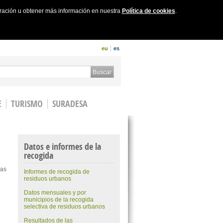
uración u obtener más información en nuestra
Política de cookies
.
eu
es
 form
Buscar
E
TURISMO
SURADESA
Datos e informes de la
recogida
las
Informes de recogida de
residuos urbanos
Datos mensuales y por
municipios de la recogida
selectiva de residuos urbanos
Resultados de las