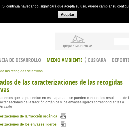
ón. Si continua navegando, significará que acepta su uso. Puede cambiar su config
Aceptar
Search
QUEJAS Y SUGERENCIAS
CIA DE DESARROLLO
MEDIO AMBIENTE
EUSKARA
DEPORT
de las recogidas selectivas
ados de las caracterizaciones de las recogidas
ivas
umentos que se presentan en este apartado se pueden conocer los resultados de 
racterizaciones de la fracción orgánica y los envases ligeros correspondientes a
Arrasate
erizaciones de la fracción orgánica
erizaciones de los envases ligeros