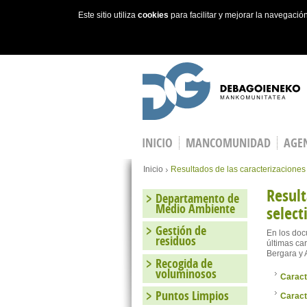
Este sitio utiliza
cookies
para facilitar y mejorar la navegaci
Skip to main content
INICIO
MANCOMUNIDAD
AGEN
You are here
Inicio
Resultados de las caracterizaciones 
Result
Departamento de
Medio Ambiente
select
Gestión de
En los doc
residuos
últimas ca
Bergara y 
Recogida de
voluminosos
Caract
Puntos Limpios
Caract