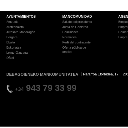
AYUNTAMIENTOS
MANCOMUNIDAD
AGEN
Antzuola
Saludo del presidente
Empleo
Aretxabaleta
Junta de Gobierno
Empre
Arrasate-Mondragón
Comisiones
Comer
Bergara
Normativa
Empre
Elgeta
Perfil del contratante
Eskoriatza
Oferta pública de
empleo
Leintz-Gatzaga
Oñati
DEBAGOIENEKO MANKOMUNITATEA
Nafarroa Etorbidea, 17
20
943 79 33 99
+34