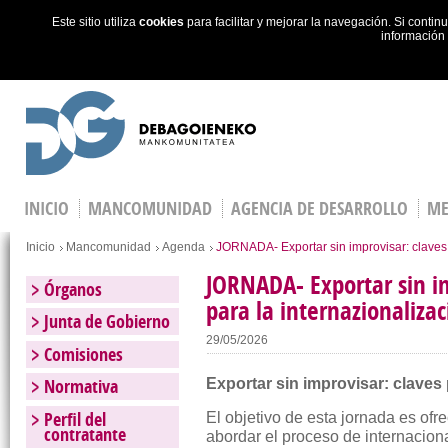
Este sitio utiliza
cookies
para facilitar y mejorar la navegación. Si cont
información
Skip to main content
INICIO
MANCOMUNIDAD
AGENCIA DE DESARROLLO
ME
Estás en
Inicio
Mancomunidad
Agenda
JORNADA- Exportar sin improvisar: claves 
JORNADA- Exportar sin im
Órganos
para la internazionaliza
Junta de Gobierno
29/05/2026
Comisiones
Normativa
Exportar sin improvisar: claves 
Perfil del
El objetivo de esta jornada es of
contratante
abordar el proceso de internacion