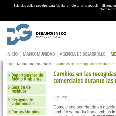
Este sitio utiliza
cookies
para facilitar y mejorar la navegación. Si cont
información
Skip to main content
INICIO
MANCOMUNIDAD
AGENCIA DE DESARROLLO
ME
Estás en
Inicio
Medio Ambiente
Noticias
Cambios en las recogidas de residuos do
Cambios en las recogidas
Departamento de
Medio Ambiente
comerciales durante las
Gestión de
residuos
21/12/2015
Recogida de
voluminosos
Como viene ocurriendo en navidad
Puntos Limpios
también se producirán cambios
lo