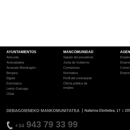
AYUNTAMIENTOS
MANCOMUNIDAD
AGEN
Antzuola
Saludo del presidente
Empleo
Aretxabaleta
Junta de Gobierno
Empre
Arrasate-Mondragón
Comisiones
Comer
Bergara
Normativa
Empre
Elgeta
Perfil del contratante
Eskoriatza
Oferta pública de
empleo
Leintz-Gatzaga
Oñati
DEBAGOIENEKO MANKOMUNITATEA
Nafarroa Etorbidea, 17
20
943 79 33 99
+34