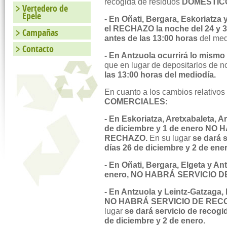
recogida de residuos
DOMÉSTIC
Vertedero de
Epele
- En Oñati, Bergara, Eskoriatza 
el RECHAZO la noche del 24 y 3
Campañas
antes de las 13:00 horas
del med
Contacto
- En Antzuola ocurrirá lo mis
que en lugar de depositarlos de 
las 13:00 horas del mediodía.
En cuanto a los cambios relativos
COMERCIALES:
- En Eskoriatza, Aretxabaleta, Ar
de diciembre y 1 de enero N
RECHAZO.
En su lugar
se dará 
días 26 de diciembre y 2 de ene
- En Oñati, Bergara, Elgeta y An
enero, NO HABRÁ SERVICIO 
- En Antzuola y Leintz-Gatzaga, 
NO HABRÁ SERVICIO DE REC
lugar
se dará servicio de reco
de diciembre y 2 de enero.