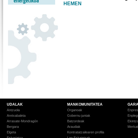
energetikoa
HEMEN
UDALAK
MANKOMUNITATEA
GARA
Antzuola
Organoak
Enpre
Aretxabaleta
Gobernu juntak
Enpleg
Arrasate-Mondragón
Batzordeak
Ekintz
Bergara
Araudiak
Merkat
Elgeta
Kontratatzailearen profila
Eskoriatza
Lan Eskaintzak