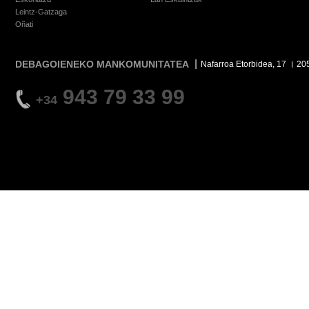
Leintz-Gatzaga
Oñati
DEBAGOIENEKO MANKOMUNITATEA
Nafarroa Etorbidea, 17
20
943 79 33 99
+34