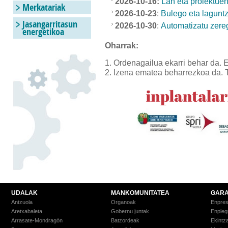
2026-10-16:
Lan eta proiektuen
Merkatariak
2026-10-23
:
Bulego eta lagunt
Jasangarritasun
2026-10-30
:
Automatizatu zere
energetikoa
Oharrak:
Ordenagailua ekarri behar da. E
Izena ematea beharrezkoa da. Ta
UDALAK
MANKOMUNITATEA
GARA
Antzuola
Organoak
Enpre
Aretxabaleta
Gobernu juntak
Enpleg
Arrasate-Mondragón
Batzordeak
Ekintz