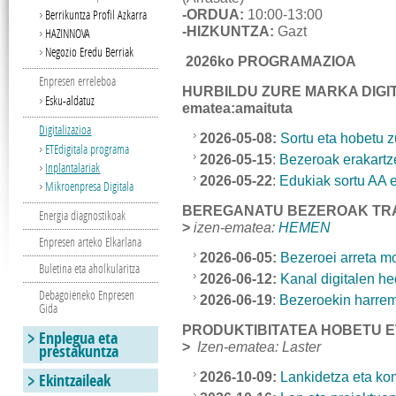
Berrikuntza Profil Azkarra
-ORDUA:
10:00-13:00
-HIZKUNTZA:
Gazt
HAZINNOVA
Negozio Eredu Berriak
2026ko PROGRAMAZIOA
Enpresen erreleboa
HURBILDU ZURE MARKA DIGI
Esku-aldatuz
ematea:amaituta
Digitalizazioa
2026-05-08:
Sortu eta hobetu 
ETEdigitala programa
2026-05-15
:
Bezeroak erakartze
Inplantalariak
2026-05-22
:
Edukiak sortu AA e
Mikroenpresa Digitala
BEREGANATU BEZEROAK TRA
Energia diagnostikoak
>
izen-ematea:
HEMEN
Enpresen arteko Elkarlana
2026-06-05:
Bezeroei arreta mo
Buletina eta aholkularitza
2026-06-12:
Kanal digitalen h
Debagoieneko Enpresen
2026-06-19
:
Bezeroekin harrem
Gida
PRODUKTIBITATEA HOBETU 
Enplegua eta
>
I
zen-ematea: Laster
prestakuntza
Ekintzaileak
2026-10-09:
Lankidetza eta ko