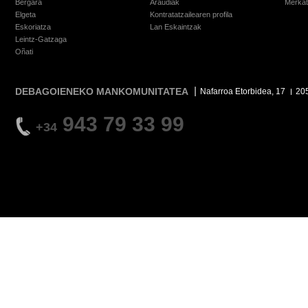
Bergara
Araudiak
Merkat
Elgeta
Kontratatzailearen profila
Eskoriatza
Lan Eskaintzak
Leintz-Gatzaga
Oñati
DEBAGOIENEKO MANKOMUNITATEA
Nafarroa Etorbidea, 17
20
943 79 33 99
+34