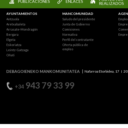
PUBLICACIONES
ENLACES
REALIZADOS
AYUNTAMIENTOS
MANCOMUNIDAD
AGEN
Antzuola
Saludo del presidente
Empleo
Aretxabaleta
Junta de Gobierno
Empre
Arrasate-Mondragón
Comisiones
Comer
Bergara
Normativa
Empre
Elgeta
Perfil del contratante
Eskoriatza
Oferta pública de
empleo
Leintz-Gatzaga
Oñati
DEBAGOIENEKO MANKOMUNITATEA
Nafarroa Etorbidea, 17
20
943 79 33 99
+34