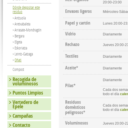
20:00-23:00
Dónde depositar este
Envases ligeros
residuo
Miércoles-Sába
Antzuola
Papel y cartón
Aretxabaleta
Lunes 20:00-23
Arrasate-Mondragón
Vidrio
Diariamente
Bergara
Elgeta
Rechazo
Jueves 20:00-2
Eskoriatza
Leintz-Gatzaga
Textiles
Diariamente
Oñati
Aceite*
Diariamente
Compost
Recogida de
Diariamente
voluminosos
Pilas*
Cada dos seman
Puntos Limpios
todo el día
cale
Vertedero de
Residuos
Epele
Cada dos seman
domésticos
todo el día
cale
peligrosos*
Campañas
Voluminosos
Jueves 20:00-2
Contacto