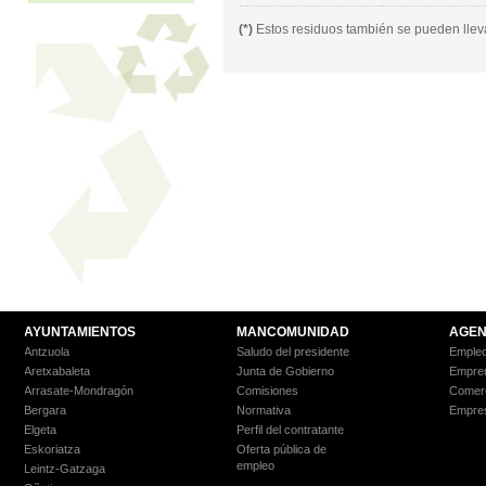
(*)
Estos residuos también se pueden llev
AYUNTAMIENTOS
MANCOMUNIDAD
AGEN
Antzuola
Saludo del presidente
Empleo
Aretxabaleta
Junta de Gobierno
Empre
Arrasate-Mondragón
Comisiones
Comer
Bergara
Normativa
Empre
Elgeta
Perfil del contratante
Eskoriatza
Oferta pública de
empleo
Leintz-Gatzaga