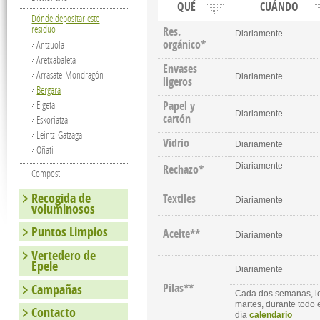
QUÉ
CUÁNDO
Dónde depositar este
residuo
Res.
Diariamente
orgánico*
Antzuola
Aretxabaleta
Envases
Arrasate-Mondragón
Diariamente
ligeros
Bergara
Papel y
Elgeta
Diariamente
cartón
Eskoriatza
Leintz-Gatzaga
Vidrio
Diariamente
Oñati
Diariamente
Rechazo*
Compost
Recogida de
Textiles
Diariamente
voluminosos
Puntos Limpios
Aceite**
Diariamente
Vertedero de
Epele
Diariamente
Pilas**
Campañas
Cada dos semanas, l
martes, durante todo 
Contacto
día
calendario