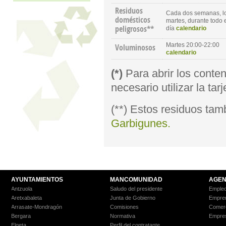
Residuos
Cada dos semanas, l
domésticos
martes, durante todo 
peligrosos**
día
calendario
Martes 20:00-22:00
Voluminosos
calendario
(*)
Para abrir los conte
necesario utilizar la tarj
(**) Estos residuos tam
Garbigunes.
AYUNTAMIENTOS
MANCOMUNIDAD
AGEN
Antzuola
Saludo del presidente
Empleo
Aretxabaleta
Junta de Gobierno
Empre
Arrasate-Mondragón
Comisiones
Comer
Bergara
Normativa
Empre
Elgeta
Perfil del contratante