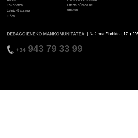
Eskoriatza
Oferta pública de
empleo
Leintz-Gatzaga
Oñati
DEBAGOIENEKO MANKOMUNITATEA
Nafarroa Etorbidea, 17
20
943 79 33 99
+34