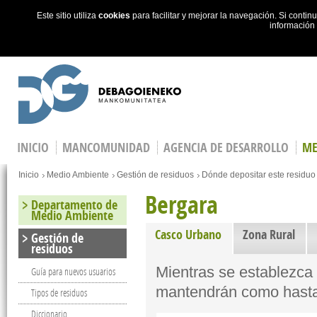
Este sitio utiliza
cookies
para facilitar y mejorar la navegación. Si cont
información
Skip to main content
INICIO
MANCOMUNIDAD
AGENCIA DE DESARROLLO
ME
You are here
Inicio
Medio Ambiente
Gestión de residuos
Dónde depositar este residuo
Bergara
Departamento de
Medio Ambiente
Casco Urbano
(active tab)
Zona Rural
Gestión de
residuos
Mientras se establezca e
Guía para nuevos usuarios
mantendrán como hasta
Tipos de residuos
Diccionario