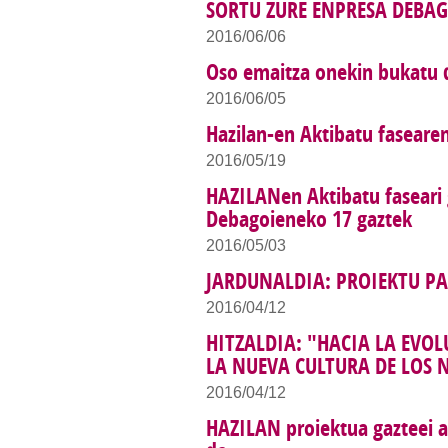
SORTU ZURE ENPRESA DEBA
2016/06/06
Oso emaitza onekin bukatu 
2016/06/05
Hazilan-en Aktibatu faseare
2016/05/19
HAZILANen Aktibatu faseari 
Debagoieneko 17 gaztek
2016/05/03
JARDUNALDIA: PROIEKTU PA
2016/04/12
HITZALDIA: "HACIA LA EVO
LA NUEVA CULTURA DE LOS 
2016/04/12
HAZILAN proiektua gazteei a