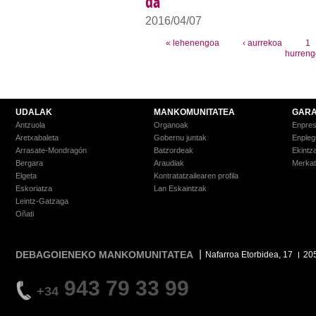
da
2016/04/07
Orriak
« lehenengoa
‹ aurrekoa
1
hurreng
UDALAK
MANKOMUNITATEA
GARA
Antzuola
Organoak
Enpre
Aretxabaleta
Gobernu juntak
Enpleg
Arrasate-Mondragón
Batzordeak
Ekintz
Bergara
Araudiak
Merkat
Elgeta
Kontratatzailearen profila
Eskoriatza
Lan Eskaintzak
Leintz-Gatzaga
Oñati
DEBAGOIENEKO MANKOMUNITATEA
Nafarroa Etorbidea, 17
20
943 79 33 99
+34