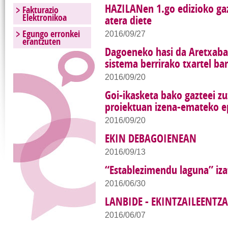
HAZILANen 1.go edizioko gaz
Fakturazio
Elektronikoa
atera diete
Egungo erronkei
2016/09/27
erantzuten
Dagoeneko hasi da Aretxaba
sistema berrirako txartel ba
2016/09/20
Goi-ikasketa bako gazteei 
proiektuan izena-emateko e
2016/09/20
EKIN DEBAGOIENEAN
2016/09/13
“Establezimendu laguna” iza
2016/06/30
LANBIDE - EKINTZAILEENTZ
2016/06/07