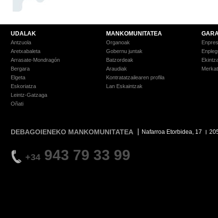
UDALAK
MANKOMUNITATEA
GARA
Antzuola
Organoak
Enpre
Aretxabaleta
Gobernu juntak
Enpleg
Arrasate-Mondragón
Batzordeak
Ekintz
Bergara
Araudiak
Merkat
Elgeta
Kontratatzailearen profila
Eskoriatza
Lan Eskaintzak
Leintz-Gatzaga
Oñati
DEBAGOIENEKO MANKOMUNITATEA
Nafarroa Etorbidea, 17
20
943 79 33 99
+34