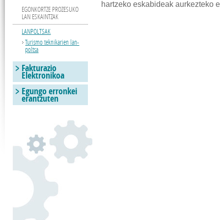
hartzeko eskabideak aurkezteko e
EGONKORTZE PROZESUKO
LAN ESKAINTZAK
LANPOLTSAK
Turismo teknikarien lan-
poltsa
Fakturazio
Elektronikoa
Egungo erronkei
erantzuten