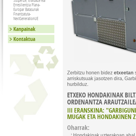
Suspertze, Eraldatze eta
Erresilientzia Plana-
Europar Batasunak
Finantzatuta-
NextGenerationUE
Kanpainak
Kontaktua
Zerbitzu honen bidez
etxeetan
arriskutsuak jasotzen dira, Garb
hurbilduz.
ETXEKO HONDAKINAK BIL
ORDENANTZA ARAUTZAILE
III ERANSKINA: "GARBIGU
MUGAK ETA HONDAKINEN 
Oharrak:
Hondakinak uzterakoan ahal 