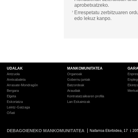
aprobetxatzeko.
Errespetatu zerbitzuaren ord
edo lekuz kanpo.
UDALAK
MANKOMUNITATEA
GARA
Antzuola
Organoak
Enpre
Aretxabaleta
Gobernu juntak
Enpleg
Arrasate-Mondragón
Batzordeak
Ekintz
Bergara
Araudiak
Merkat
Elgeta
Kontratatzailearen profila
Eskoriatza
Lan Eskaintzak
Leintz-Gatzaga
Oñati
DEBAGOIENEKO MANKOMUNITATEA
Nafarroa Etorbidea, 17
20