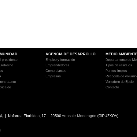
MUNIDAD
AGENCIA DE DESARROLLO
MEDIO AMBIENT
l presidente
Empleo y formación
Departamento de Med
 Gobierno
Emprendedores
Tipos de residuos
es
Comerciantes
Puntos limpios
a
Empresas
Recogida de volumin
 contratante
Vertedero de Epele
blica de
Contacto
A
Nafarroa Etorbidea, 17
20500
Arrasate-Mondragón
(GIPUZKOA)
9