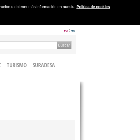
uración u obtener más información en nuestra
Política de cookies
.
eu
es
 form
Buscar
E
TURISMO
SURADESA