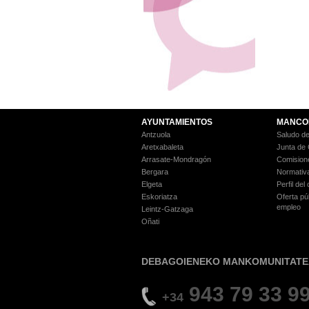
AYUNTAMIENTOS
MANCO
Antzuola
Saludo de
Aretxabaleta
Junta de
Arrasate-Mondragón
Comision
Bergara
Normativ
Elgeta
Perfil del
Eskoriatza
Oferta pú
empleo
Leintz-Gatzaga
Oñati
DEBAGOIENEKO MANKOMUNITATE
943 79 33 9
+34