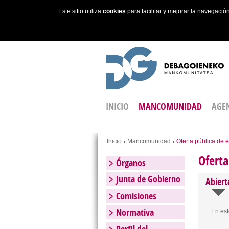
Este sitio utiliza
cookies
para facilitar y mejorar la navegaci
Skip to main content
INICIO
MANCOMUNIDAD
AGEN
Estás
Inicio
Mancomunidad
Oferta pública de 
Oferta
Órganos
Junta de Gobierno
Abiert
Comisiones
Normativa
En est