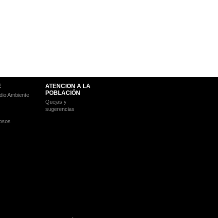
E
ATENCIÓN A LA
POBLACIÓN
io Ambiente
Quejas y
sugerencias
osos