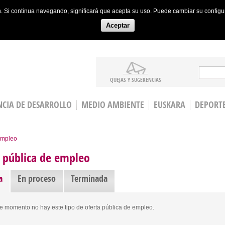
ón. Si continua navegando, significará que acepta su uso. Puede cambiar su config
Aceptar
Search
QUEJAS Y SUGERENCIAS
CIA DE DESARROLLO
MEDIO AMBIENTE
EUSKARA
DEPORT
empleo
 pública de empleo
a
En proceso
Terminada
e momento no hay este tipo de oferta pública de empleo.