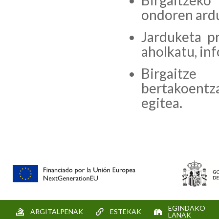
Birgaitzeko
ondoren ardu
Jarduketa pr
aholkatu, in
Birgaitze
bertakoent
egitea.
EGINDAKO
ARGITALPENAK
ESTEKAK
LANAK