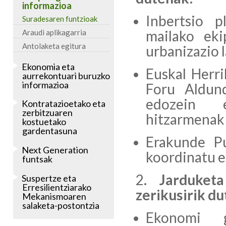
informazioa
Inbertsio p
Suradesaren funtzioak
mailako ek
Araudi aplikagarria
Antolaketa egitura
urbanizazio 
Ekonomia eta
Euskal Herri
aurrekontuari buruzko
informazioa
Foru Aldun
edozein e
Kontratazioetako eta
zerbitzuaren
hitzarmenak 
kostuetako
gardentasuna
Erakunde Pu
Next Generation
koordinatu e
funtsak
Jarduketa
Suspertze eta
Erresilientziarako
zerikusirik d
Mekanismoaren
salaketa-postontzia
Ekonomi g