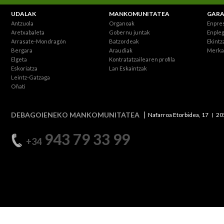
UDALAK
MANKOMUNITATEA
GARA
Antzuola
Organoak
Enpre
Aretxabaleta
Gobernu juntak
Enpleg
Arrasate-Mondragón
Batzordeak
Ekintz
Bergara
Araudiak
Merka
Elgeta
Kontratatzailearen profila
Eskoriatza
Lan Eskaintzak
Leintz-Gatzaga
Oñati
DEBAGOIENEKO MANKOMUNITATEA
Nafarroa Etorbidea, 17
20
943 79 33 99
+34