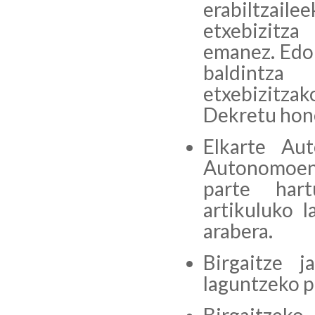
erabiltzail
etxebizitza
emanez. Edo
baldintza
etxebizitzak
Dekretu hone
Elkarte Au
Autonomoen 
parte hart
artikuluko 
arabera.
Birgaitze j
laguntzeko p