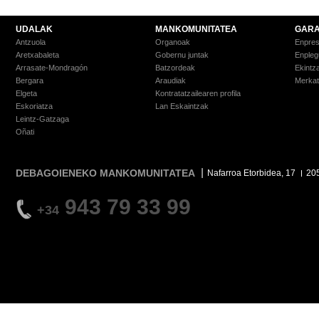
UDALAK
MANKOMUNITATEA
GARA
Antzuola
Organoak
Enpre
Aretxabaleta
Gobernu juntak
Enpleg
Arrasate-Mondragón
Batzordeak
Ekintz
Bergara
Araudiak
Merkat
Elgeta
Kontratatzailearen profila
Eskoriatza
Lan Eskaintzak
Leintz-Gatzaga
Oñati
DEBAGOIENEKO MANKOMUNITATEA
Nafarroa Etorbidea, 17
20
943 79 33 99
+34