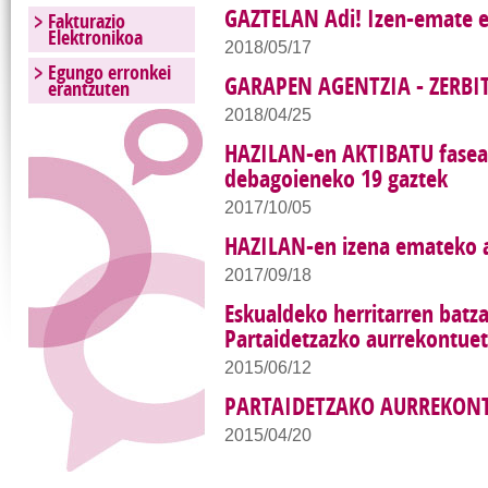
GAZTELAN Adi! Izen-emate 
Fakturazio
Elektronikoa
2018/05/17
Egungo erronkei
GARAPEN AGENTZIA - ZERBI
erantzuten
2018/04/25
HAZILAN-en AKTIBATU fasear
debagoieneko 19 gaztek
2017/10/05
HAZILAN-en izena emateko 
2017/09/18
Eskualdeko herritarren batz
Partaidetzazko aurrekontu
2015/06/12
PARTAIDETZAKO AURREKON
2015/04/20