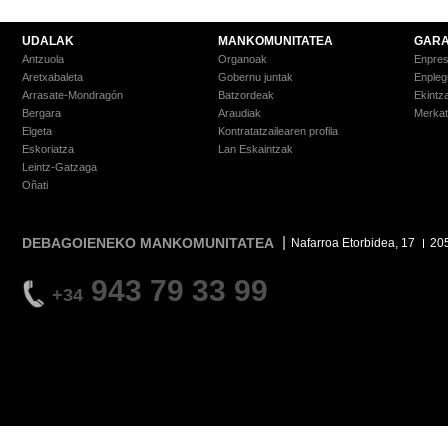
UDALAK
MANKOMUNITATEA
GARA
Antzuola
Organoak
Enpre
Aretxabaleta
Gobernu juntak
Enpleg
Arrasate-Mondragón
Batzordeak
Ekintz
Bergara
Araudiak
Merkat
Elgeta
Kontratatzailearen profila
Eskoriatza
Lan Eskaintzak
Leintz-Gatzaga
Oñati
DEBAGOIENEKO MANKOMUNITATEA
Nafarroa Etorbidea, 17
20
943 79 33 99
+34