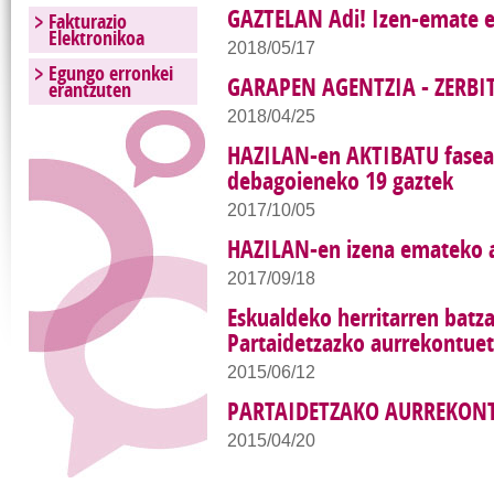
GAZTELAN Adi! Izen-emate 
Fakturazio
Elektronikoa
2018/05/17
Egungo erronkei
GARAPEN AGENTZIA - ZERBI
erantzuten
2018/04/25
HAZILAN-en AKTIBATU fasear
debagoieneko 19 gaztek
2017/10/05
HAZILAN-en izena emateko 
2017/09/18
Eskualdeko herritarren batz
Partaidetzazko aurrekontu
2015/06/12
PARTAIDETZAKO AURREKON
2015/04/20