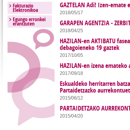
GAZTELAN Adi! Izen-emate 
Fakturazio
Elektronikoa
2018/05/17
Egungo erronkei
GARAPEN AGENTZIA - ZERBI
erantzuten
2018/04/25
HAZILAN-en AKTIBATU fasear
debagoieneko 19 gaztek
2017/10/05
HAZILAN-en izena emateko 
2017/09/18
Eskualdeko herritarren batz
Partaidetzazko aurrekontu
2015/06/12
PARTAIDETZAKO AURREKON
2015/04/20