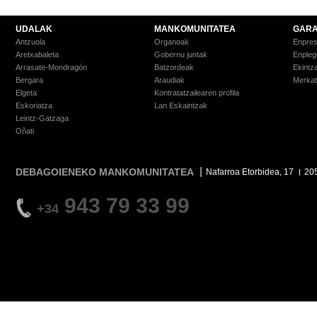
UDALAK
MANKOMUNITATEA
GARA
Antzuola
Organoak
Enpre
Aretxabaleta
Gobernu juntak
Enpleg
Arrasate-Mondragón
Batzordeak
Ekintz
Bergara
Araudiak
Merkat
Elgeta
Kontratatzailearen profila
Eskoriatza
Lan Eskaintzak
Leintz-Gatzaga
Oñati
DEBAGOIENEKO MANKOMUNITATEA
Nafarroa Etorbidea, 17
20
943 79 33 99
+34