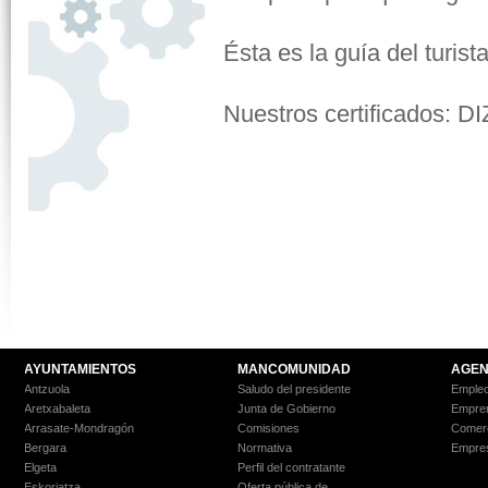
Ésta es la guía del turis
Nuestros certificados: 
AYUNTAMIENTOS
MANCOMUNIDAD
AGEN
Antzuola
Saludo del presidente
Empleo
Aretxabaleta
Junta de Gobierno
Empre
Arrasate-Mondragón
Comisiones
Comer
Bergara
Normativa
Empre
Elgeta
Perfil del contratante
Eskoriatza
Oferta pública de