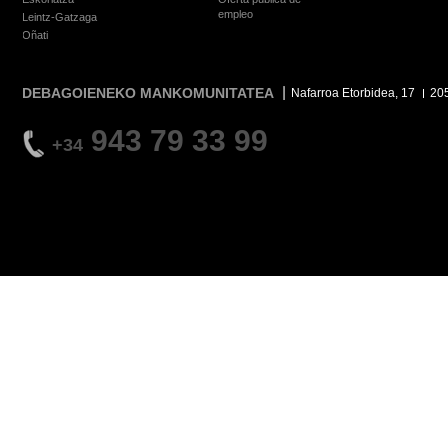
empleo
Leintz-Gatzaga
Oñati
DEBAGOIENEKO MANKOMUNITATEA
Nafarroa Etorbidea, 17
20
943 79 33 99
+34