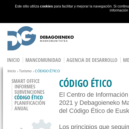
Este sitio utiliza
cookies
para facilitar y mejorar la navegación. Si cont
información
Skip to main content
INICIO
MANCOMUNIDAD
AGENCIA DE DESARROLLO
ME
You are here
Inicio
Turismo
CÓDIGO ÉTICO
CÓDIGO ÉTICO
SMART OFFICE
INFORMES
SUBVENCIONES
El Centro de Información
CÓDIGO ÉTICO
2021 y Debagoieneko Man
PLANIFICACIÓN
ANUAL
del Código Ético de Eusk
Los principios que segu