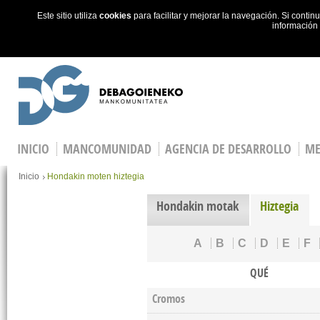
Este sitio utiliza
cookies
para facilitar y mejorar la navegación. Si cont
información
Skip to main content
INICIO
MANCOMUNIDAD
AGENCIA DE DESARROLLO
ME
You are here
Inicio
Hondakin moten hiztegia
Hondakin motak
Hiztegia
A
B
C
D
E
F
QUÉ
Cromos