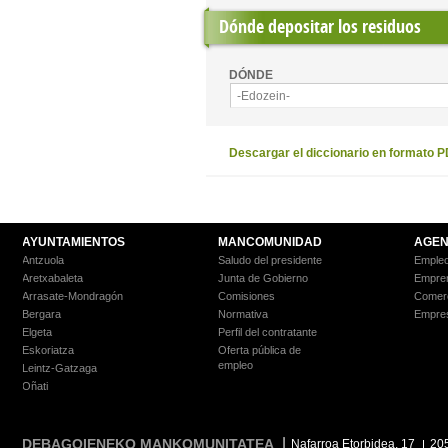
Dónde depositar los residuos
DÓNDE
-Edozein-
Descargar el diccionario en formato 
AYUNTAMIENTOS
MANCOMUNIDAD
AGEN
Antzuola
Saludo del presidente
Empleo
Aretxabaleta
Junta de Gobierno
Empre
Arrasate-Mondragón
Comisiones
Comer
Bergara
Normativa
Empre
Elgeta
Perfil del contratante
Eskoriatza
Oferta pública de
empleo
Leintz-Gatzaga
Oñati
DEBAGOIENEKO MANKOMUNITATEA
Nafarroa Etorbidea, 17
20