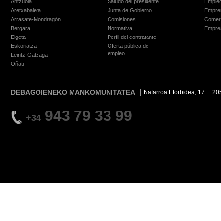
Antzuola
Saludo del presidente
Empleo
Aretxabaleta
Junta de Gobierno
Empre
Arrasate-Mondragón
Comisiones
Comer
Bergara
Normativa
Empre
Elgeta
Perfil del contratante
Eskoriatza
Oferta pública de
empleo
Leintz-Gatzaga
Oñati
DEBAGOIENEKO MANKOMUNITATEA
Nafarroa Etorbidea, 17
20
943 79 33 99
+34