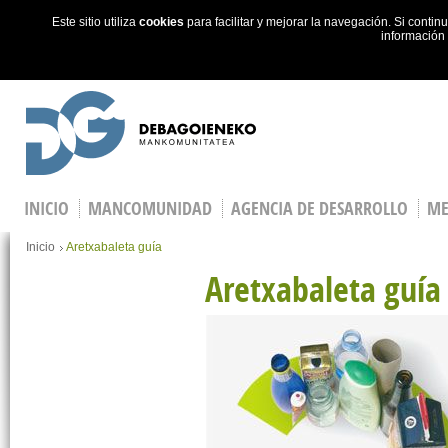
Este sitio utiliza
cookies
para facilitar y mejorar la navegación. Si cont
información
Skip to main content
INICIO
MANCOMUNIDAD
AGENCIA DE DESARROLLO
ME
You are here
Inicio
Aretxabaleta guía
Aretxabaleta guía