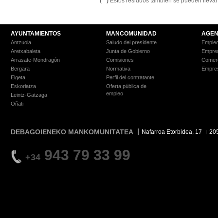
(**)
Estos residuos también se pueden llevar
AYUNTAMIENTOS
MANCOMUNIDAD
AGEN
Antzuola
Saludo del presidente
Empleo
Aretxabaleta
Junta de Gobierno
Empre
Arrasate-Mondragón
Comisiones
Comer
Bergara
Normativa
Empre
Elgeta
Perfil del contratante
Eskoriatza
Oferta pública de
empleo
Leintz-Gatzaga
Oñati
DEBAGOIENEKO MANKOMUNITATEA
Nafarroa Etorbidea, 17
20
943 79 33 99
+34