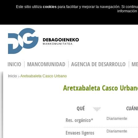
Este sitio utiliza
cookies
para facilitar y mejorar la navegación. Si cont
información
Skip to main content
INICIO
MANCOMUNIDAD
AGENCIA DE DESARROLLO
ME
You are here
Inicio
Aretxabaleta Casco Urbano
Aretxabaleta Casco Urban
QUÉ
CUÁN
Diariamente
Res. orgánico*
Diariamente
Envases ligeros